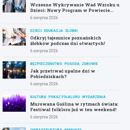
Wczesne Wykrywanie Wad Wzroku u
Dzieci: Nowy Program w Powiecie
Poznańskim
6 sierpnia 2026
DZIECI
EDUKACJA
ŻŁOBKI
Odkryj tajemnice poznańskich
żłobków podczas dni otwartych!
6 sierpnia 2026
BEZPIECZEŃSTWO
POGODA
ZDROWIE
Jak przetrwać upalne dni w
Pobiedziskach?
6 sierpnia 2026
KULTURA
POKAZ FOLKLORU
WYDARZENIA
Murowana Goślina w rytmach świata:
Festiwal folkloru już w ten weekend!
6 sierpnia 2026
INFRASTRUKTURA
REMONTY