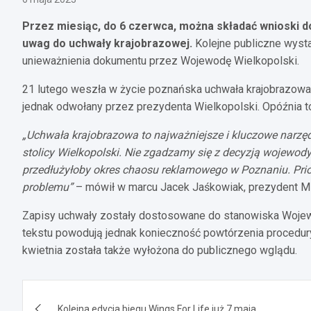
Przez miesiąc, do 6 czerwca, można składać wnioski 
uwag do uchwały krajobrazowej.
Kolejne publiczne wyst
unieważnienia dokumentu przez Wojewodę Wielkopolski.
21 lutego weszła w życie poznańska uchwała krajobrazowa.
jednak odwołany przez prezydenta Wielkopolski. Opóźnia to
„Uchwała krajobrazowa to najważniejsze i kluczowe narzęd
stolicy Wielkopolski. Nie zgadzamy się z decyzją wojewody
przedłużyłoby okres chaosu reklamowego w Poznaniu. Prior
problemu”
– mówił w marcu Jacek Jaśkowiak, prezydent Mi
Zapisy uchwały zostały dostosowane do stanowiska Woje
tekstu powodują jednak konieczność powtórzenia procedury.
kwietnia została także wyłożona do publicznego wglądu.
Nawigacja
Kolejna edycja biegu Wings For Life już 7 maja