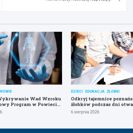
DROWIE
DZIECI
EDUKACJA
ŻŁOBKI
Wykrywanie Wad Wzroku
Odkryj tajemnice poznań
Nowy Program w Powiecie
żłobków podczas dni otwa
im
26
6 sierpnia 2026