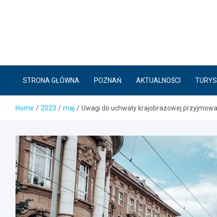
Skip
to
content
STRONA GŁÓWNA
POZNAŃ
AKTUALNOŚCI
TURYS
Home
2023
maj
Uwagi do uchwały krajobrazowej przyjmowa