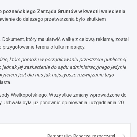
do poznańskiego Zarządu Gruntów w kwestii wniesienia
awienie do dalszego przetwarzania było skutkiem
 Dokument, który ma ułatwić walkę z celową reklamą, został
 przygotowanie terenu o kilka miesięcy.
zie, które pomoże w porządkowaniu przestrzeni publicznej
, jednak jej zaskarżenie do sądu administracyjnego jedynie
ytetem jest dla nas jak najszybsze rozwiązanie tego
asta.
wody Wielkopolskiego. Wszystkie zmiany wprowadzone do
 Uchwała była już ponownie opiniowania i uzgadniania. 20
Remont ulicy Roboczej rozpoczęty!