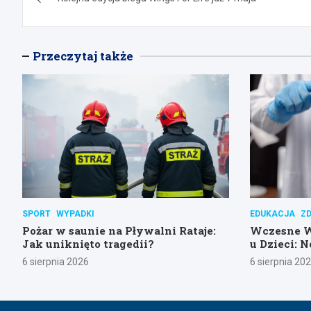
wpisu
Przeczytaj także
SPORT
WYPADKI
EDUKACJA
Z
Pożar w saunie na Pływalni Rataje:
Wczesne 
Jak uniknięto tragedii?
u Dzieci: 
Poznańsk
6 sierpnia 2026
6 sierpnia 20