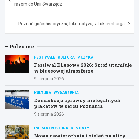
wpisu
razem do Unii Swarzędz
Poznań gości historyczną lokomotywę z Luksemburga
Polecane
FESTIWALE
KULTURA
MUZYKA
Festiwal BLusowo 2026: Sztof triumfuje
w bluesowej atmosferze
9 sierpnia 2026
KULTURA
WYDARZENIA
Demaskacja sprawcy nielegalnych
plakatów w sercu Poznania
9 sierpnia 2026
INFRASTRUKTURA
REMONTY
Nowa nawierzchnia i zieleń na ulicy