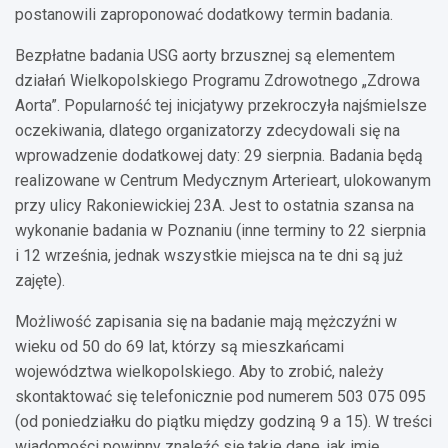
postanowili zaproponować dodatkowy termin badania.
Bezpłatne badania USG aorty brzusznej są elementem
działań Wielkopolskiego Programu Zdrowotnego „Zdrowa
Aorta”. Popularność tej inicjatywy przekroczyła najśmielsze
oczekiwania, dlatego organizatorzy zdecydowali się na
wprowadzenie dodatkowej daty: 29 sierpnia. Badania będą
realizowane w Centrum Medycznym Arterieart, ulokowanym
przy ulicy Rakoniewickiej 23A. Jest to ostatnia szansa na
wykonanie badania w Poznaniu (inne terminy to 22 sierpnia
i 12 września, jednak wszystkie miejsca na te dni są już
zajęte).
Możliwość zapisania się na badanie mają mężczyźni w
wieku od 50 do 69 lat, którzy są mieszkańcami
województwa wielkopolskiego. Aby to zrobić, należy
skontaktować się telefonicznie pod numerem 503 075 095
(od poniedziałku do piątku między godziną 9 a 15). W treści
wiadomości powinny znaleźć się takie dane, jak imię,