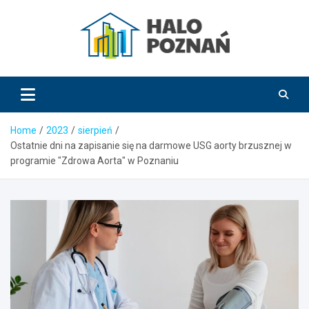
Skip
to
content
HaloPoznań.pl
Home
2023
sierpień
Ostatnie dni na zapisanie się na darmowe USG aorty brzusznej w
programie "Zdrowa Aorta" w Poznaniu