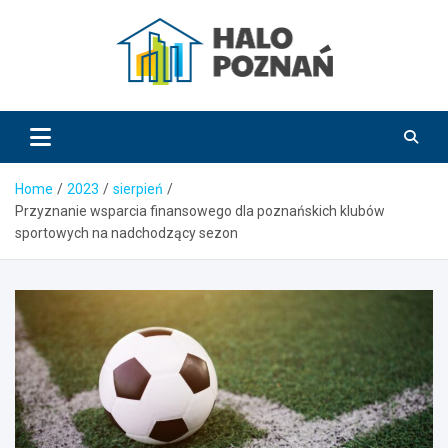
Skip
to
content
HaloPoznań.pl
Home
2023
sierpień
Przyznanie wsparcia finansowego dla poznańskich klubów
sportowych na nadchodzący sezon