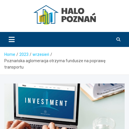
Skip
to
content
HaloPoznań.pl
Home
2023
wrzesień
Poznańska aglomeracja otrzyma fundusze na poprawę
transportu