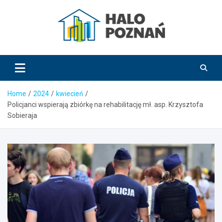
Skip
to
content
HaloPoznań.pl
Home
2024
kwiecień
Policjanci wspierają zbiórkę na rehabilitację mł. asp. Krzysztofa
Sobieraja