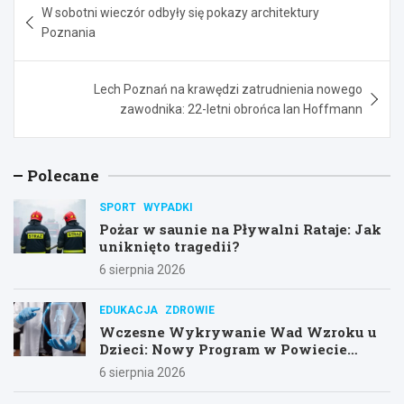
W sobotni wieczór odbyły się pokazy architektury
wpisu
Poznania
Lech Poznań na krawędzi zatrudnienia nowego
zawodnika: 22-letni obrońca Ian Hoffmann
Polecane
SPORT
WYPADKI
Pożar w saunie na Pływalni Rataje: Jak
uniknięto tragedii?
6 sierpnia 2026
EDUKACJA
ZDROWIE
Wczesne Wykrywanie Wad Wzroku u
Dzieci: Nowy Program w Powiecie
Poznańskim
6 sierpnia 2026