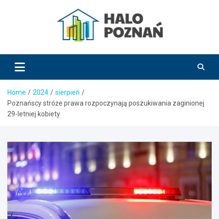
Skip
to
content
HaloPoznań.pl
Home
2024
sierpień
Poznańscy stróże prawa rozpoczynają poszukiwania zaginionej
29-letniej kobiety