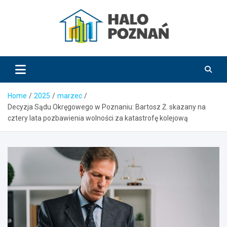
Skip
to
content
HaloPoznań.pl
Home
2025
marzec
Decyzja Sądu Okręgowego w Poznaniu: Bartosz Ż. skazany na
cztery lata pozbawienia wolności za katastrofę kolejową