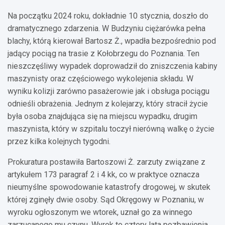
Na początku 2024 roku, dokładnie 10 stycznia, doszło do
dramatycznego zdarzenia. W Budzyniu ciężarówka pełna
blachy, którą kierował Bartosz Ż., wpadła bezpośrednio pod
jadący pociąg na trasie z Kołobrzegu do Poznania. Ten
nieszczęśliwy wypadek doprowadził do zniszczenia kabiny
maszynisty oraz częściowego wykolejenia składu. W
wyniku kolizji zarówno pasażerowie jak i obsługa pociągu
odnieśli obrażenia. Jednym z kolejarzy, który stracił życie
była osoba znajdująca się na miejscu wypadku, drugim
maszynista, który w szpitalu toczył nierówną walkę o życie
przez kilka kolejnych tygodni.
Prokuratura postawiła Bartoszowi Ż. zarzuty związane z
artykułem 173 paragraf 2 i 4 kk, co w praktyce oznacza
nieumyślne spowodowanie katastrofy drogowej, w skutek
której zginęły dwie osoby. Sąd Okręgowy w Poznaniu, w
wyroku ogłoszonym we wtorek, uznał go za winnego
zarzucanego mu czynu. Wyrok to cztery lata pozbawienia