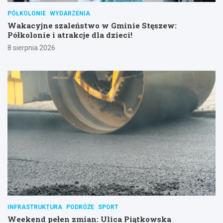
PÓŁKOLONIE
WYDARZENIA
Wakacyjne szaleństwo w Gminie Stęszew:
Półkolonie i atrakcje dla dzieci!
8 sierpnia 2026
INFRASTRUKTURA
PODRÓŻE
SPORT
Weekend pełen zmian: Ulica Piątkowska