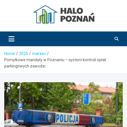
Skip
to
content
HaloPoznań.pl
Home
2025
marzec
Pomyłkowe mandaty w Poznaniu – system kontroli opłat
parkingowych zawodzi