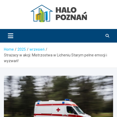
Skip
to
content
HaloPoznań.pl
Home
2025
wrzesień
Strażacy w akcji: Mistrzostwa w Licheniu Starym pełne emocji i
wyzwań!