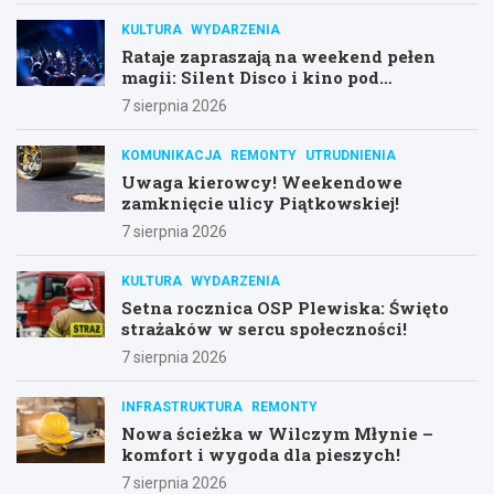
KULTURA
WYDARZENIA
Rataje zapraszają na weekend pełen
magii: Silent Disco i kino pod
gwiazdami!
7 sierpnia 2026
KOMUNIKACJA
REMONTY
UTRUDNIENIA
Uwaga kierowcy! Weekendowe
zamknięcie ulicy Piątkowskiej!
7 sierpnia 2026
KULTURA
WYDARZENIA
Setna rocznica OSP Plewiska: Święto
strażaków w sercu społeczności!
7 sierpnia 2026
INFRASTRUKTURA
REMONTY
Nowa ścieżka w Wilczym Młynie –
komfort i wygoda dla pieszych!
7 sierpnia 2026