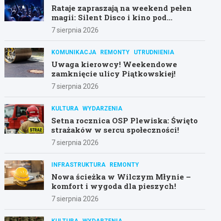
Rataje zapraszają na weekend pełen
magii: Silent Disco i kino pod
gwiazdami!
7 sierpnia 2026
KOMUNIKACJA
REMONTY
UTRUDNIENIA
Uwaga kierowcy! Weekendowe
zamknięcie ulicy Piątkowskiej!
7 sierpnia 2026
KULTURA
WYDARZENIA
Setna rocznica OSP Plewiska: Święto
strażaków w sercu społeczności!
7 sierpnia 2026
INFRASTRUKTURA
REMONTY
Nowa ścieżka w Wilczym Młynie –
komfort i wygoda dla pieszych!
7 sierpnia 2026
KULTURA
WYDARZENIA