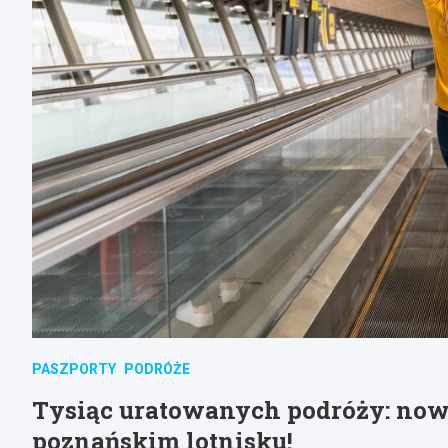
PASZPORTY
PODRÓŻE
Tysiąc uratowanych podróży: now
poznańskim lotnisku!