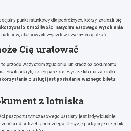
cjalny punkt ratunkowy dla podróżnych, którzy znaleźli się
 skorzystało z możliwości natychmiastowego wyrobienia
ch urlopów, służbowych wyjazdów i ważnych spotkań.
może Cię uratować
ca, to przede wszystkim zgubienie lub kradzież dokumentu
 chwili odkryli, że ich paszport wygasł lub ma za krótki
orzystania z usługi jest posiadanie ważnego biletu
okument z lotniska
ci paszportu tymczasowego ustalany jest indywidualnie.
eżności od potrzeb podróżnego. Decyzję podejmuje urzędnik
lanowaną trasę podróży.