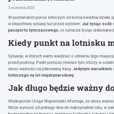
3 września 2025
W poznańskim porcie lotniczym od końca kwietnia działa spe
w kłopotliwej sytuacji tuż przed wylotem.
Już tysiąc osób
paszportu tymczasowego
, co oznacza tysiąc uratowany
Kiedy punkt na lotnisku 
Sytuacje, w których warto wiedzieć o istnieniu tego miejs
przed podróżą. Punkt pomoże również tym, którzy w ostatniej
okres ważności na planowaną trasę.
Jedynym warunkiem sk
lotniczego na lot międzynarodowy.
Jak długo będzie ważny d
Wielkopolski Urząd Wojewódzki informuje, że okres ważnoś
Może wynosić od jednego dnia do maksymalnie roku, w zal
bezpośrednio na miejscu, analizując konkretną sytuację i p