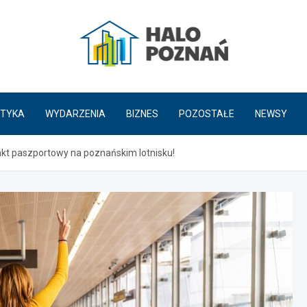
HaloPoznań.pl
TYKA
WYDARZENIA
BIZNES
POZOSTAŁE
NEWSY
kt paszportowy na poznańskim lotnisku!