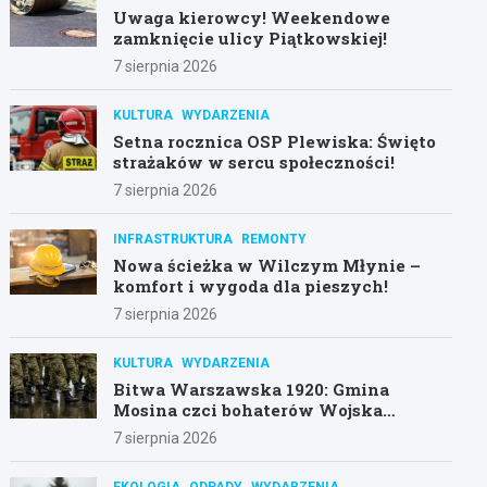
Uwaga kierowcy! Weekendowe
zamknięcie ulicy Piątkowskiej!
7 sierpnia 2026
KULTURA
WYDARZENIA
Setna rocznica OSP Plewiska: Święto
strażaków w sercu społeczności!
7 sierpnia 2026
INFRASTRUKTURA
REMONTY
Nowa ścieżka w Wilczym Młynie –
komfort i wygoda dla pieszych!
7 sierpnia 2026
KULTURA
WYDARZENIA
Bitwa Warszawska 1920: Gmina
Mosina czci bohaterów Wojska
Polskiego
7 sierpnia 2026
EKOLOGIA
ODPADY
WYDARZENIA