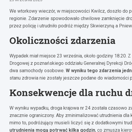
We wtorkowy wieczór, w miejscowości Kwilcz, doszło do 
regionie. Zdarzenie spowodowało chwilowe zamknięcie dro
przez policję i utrudniło podróż między Skwierzyną a Pniew
Okoliczności zdarzenia
Wypadek miał miejsce 23 września, około godziny 18.20. Z 
Drogowej z poznańskiego oddziału Generalnej Dyrekcji Dróg
dwa samochody osobowe.
W wyniku tego zdarzenia jed
stanu zdrowia nie zostały jeszcze podane do wiadomości p
Konsekwencje dla ruchu 
W wyniku wypadku, droga krajowa nr 24 została czasowo z
znacznie ograniczony. Aby zminimalizować utrudnienia dla 
mimo to, podróżujący musieli liczyć się z dodatkowymi tru
utrudnienia mogą potrwać kilka godzin
, co zmusza kier