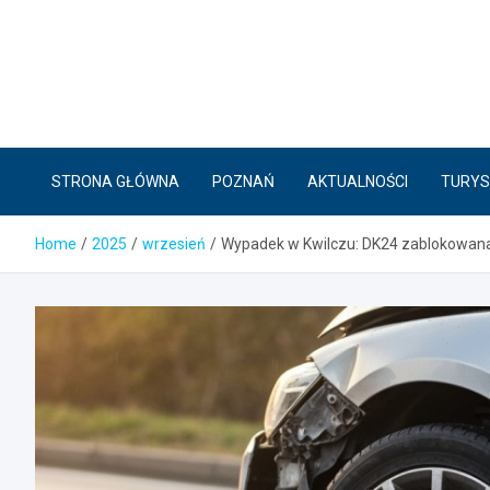
Skip
to
content
STRONA GŁÓWNA
POZNAŃ
AKTUALNOŚCI
TURYS
Home
2025
wrzesień
Wypadek w Kwilczu: DK24 zablokowana 