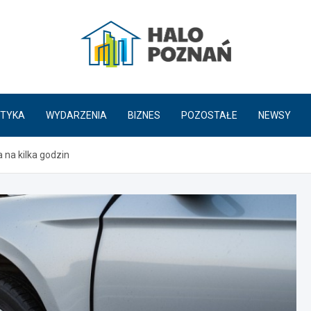
HaloPoznań.pl
TYKA
WYDARZENIA
BIZNES
POZOSTAŁE
NEWSY
na kilka godzin