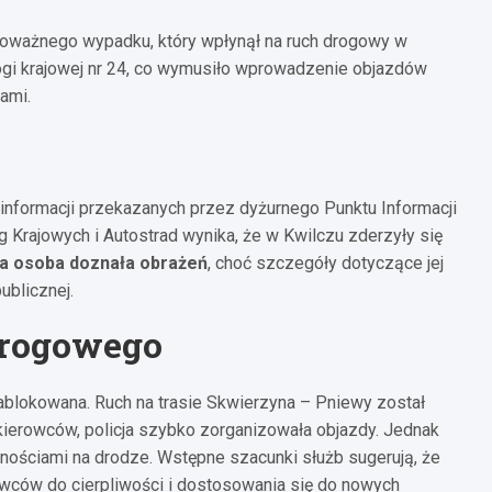
poważnego wypadku, który wpłynął na ruch drogowy w
gi krajowej nr 24, co wymusiło wprowadzenie objazdów
ami.
informacji przekazanych przez dyżurnego Punktu Informacji
 Krajowych i Autostrad wynika, że w Kwilczu zderzyły się
na osoba doznała obrażeń
, choć szczegóły dotyczące jej
ublicznej.
drogowego
ablokowana. Ruch na trasie Skwierzyna – Pniewy został
kierowców, policja szybko zorganizowała objazdy. Jednak
dnościami na drodze. Wstępne szacunki służb sugerują, że
owców do cierpliwości i dostosowania się do nowych