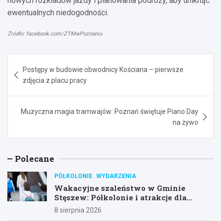
nowych rozkładów jazdy i planowania podróży, aby uniknąć
ewentualnych niedogodności.
Źródło: facebook.com/ZTMwPoznaniu
Nawigacja
Postępy w budowie obwodnicy Kościana – pierwsze
wpisu
zdjęcia z placu pracy
Muzyczna magia tramwajów: Poznań świętuje Piano Day
na żywo
Polecane
PÓŁKOLONIE
WYDARZENIA
Wakacyjne szaleństwo w Gminie
Stęszew: Półkolonie i atrakcje dla
dzieci!
8 sierpnia 2026