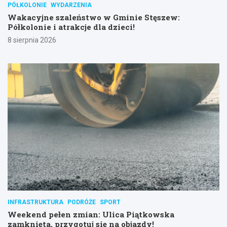
PÓŁKOLONIE
WYDARZENIA
Wakacyjne szaleństwo w Gminie Stęszew:
Półkolonie i atrakcje dla dzieci!
8 sierpnia 2026
INFRASTRUKTURA
PODRÓŻE
SPORT
Weekend pełen zmian: Ulica Piątkowska
zamknięta, przygotuj się na objazdy!