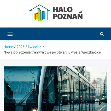
Skip
to
content
HaloPoznań.pl
Home
2026
kwiecień
Nowe połączenia tramwajowe po otwarciu węzła Wierzbięcice