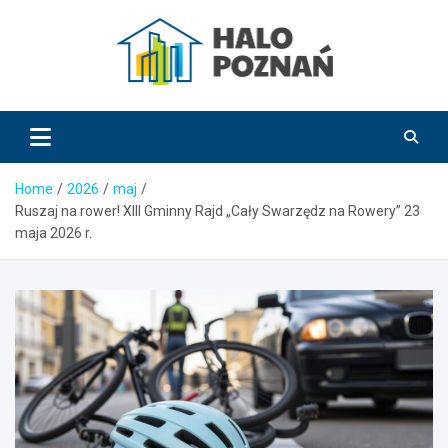
Skip
to
content
HaloPoznań.pl
Home
2026
maj
Ruszaj na rower! XIII Gminny Rajd „Cały Swarzędz na Rowery” 23
maja 2026 r.