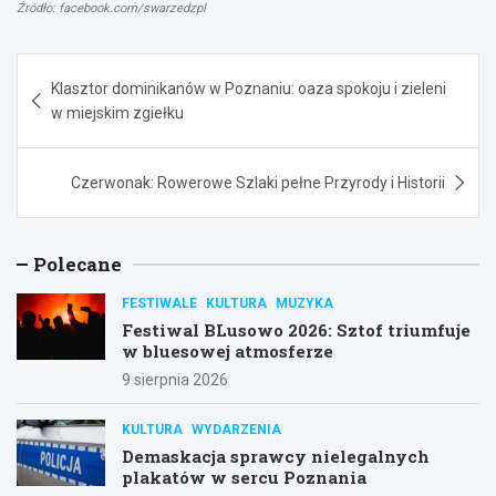
Źródło: facebook.com/swarzedzpl
Nawigacja
Klasztor dominikanów w Poznaniu: oaza spokoju i zieleni
wpisu
w miejskim zgiełku
Czerwonak: Rowerowe Szlaki pełne Przyrody i Historii
Polecane
FESTIWALE
KULTURA
MUZYKA
Festiwal BLusowo 2026: Sztof triumfuje
w bluesowej atmosferze
9 sierpnia 2026
KULTURA
WYDARZENIA
Demaskacja sprawcy nielegalnych
plakatów w sercu Poznania