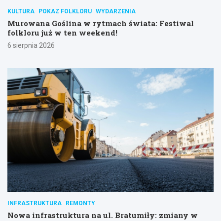
KULTURA
POKAZ FOLKLORU
WYDARZENIA
Murowana Goślina w rytmach świata: Festiwal
folkloru już w ten weekend!
6 sierpnia 2026
INFRASTRUKTURA
REMONTY
Nowa infrastruktura na ul. Bratumiły: zmiany w