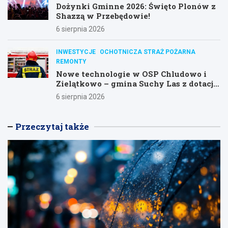
Dożynki Gminne 2026: Święto Plonów z
Shazzą w Przebędowie!
6 sierpnia 2026
INWESTYCJE
OCHOTNICZA STRAŻ POŻARNA
REMONTY
Nowe technologie w OSP Chludowo i
Zielątkowo – gmina Suchy Las z dotacją
na modernizację!
6 sierpnia 2026
Przeczytaj także