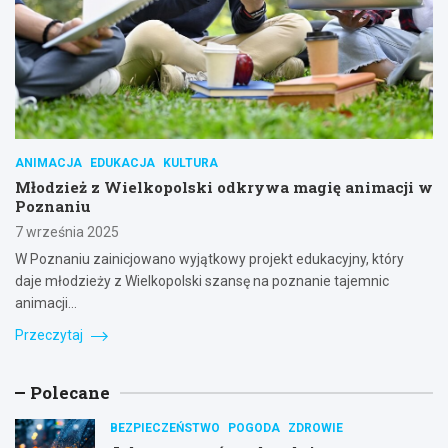
ANIMACJA
EDUKACJA
KULTURA
Młodzież z Wielkopolski odkrywa magię animacji w
Poznaniu
7 września 2025
W Poznaniu zainicjowano wyjątkowy projekt edukacyjny, który
daje młodzieży z Wielkopolski szansę na poznanie tajemnic
animacji…
Przeczytaj
Polecane
BEZPIECZEŃSTWO
POGODA
ZDROWIE