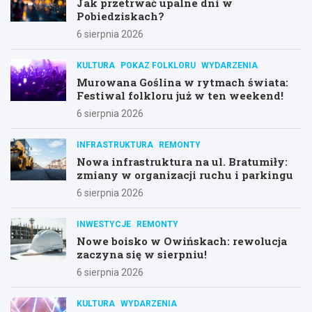
Jak przetrwać upalne dni w
Pobiedziskach?
6 sierpnia 2026
KULTURA
POKAZ FOLKLORU
WYDARZENIA
Murowana Goślina w rytmach świata:
Festiwal folkloru już w ten weekend!
6 sierpnia 2026
INFRASTRUKTURA
REMONTY
Nowa infrastruktura na ul. Bratumiły:
zmiany w organizacji ruchu i parkingu
6 sierpnia 2026
INWESTYCJE
REMONTY
Nowe boisko w Owińskach: rewolucja
zaczyna się w sierpniu!
6 sierpnia 2026
KULTURA
WYDARZENIA