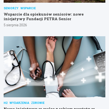
SENIORZY
WSPARCIE
Wsparcie dla opiekunów seniorów: nowe
inicjatywy Fundacji PETRA Senior
5 sierpnia 2026
H2
WYDARZENIA
ZDROWIE
Nowe inicjatywy w walce z rakiem prostaty w