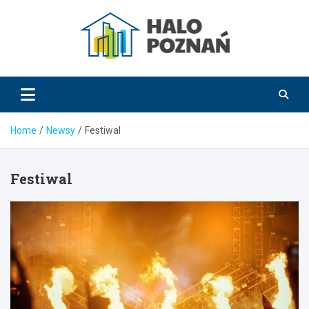
Skip
to
content
HaloPoznań.pl
Home
Newsy
Festiwal
Festiwal