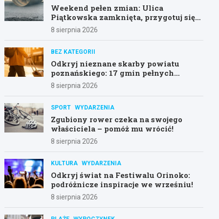
Weekend pełen zmian: Ulica
Piątkowska zamknięta, przygotuj się
na objazdy!
8 sierpnia 2026
BEZ KATEGORII
Odkryj nieznane skarby powiatu
poznańskiego: 17 gmin pełnych
atrakcji!
8 sierpnia 2026
SPORT
WYDARZENIA
Zgubiony rower czeka na swojego
właściciela – pomóż mu wrócić!
8 sierpnia 2026
KULTURA
WYDARZENIA
Odkryj świat na Festiwalu Orinoko:
podróżnicze inspiracje we wrześniu!
8 sierpnia 2026
PLAŻE
WYPOCZYNEK