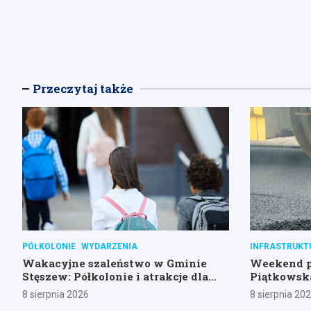
Przeczytaj także
PÓŁKOLONIE
WYDARZENIA
INFRASTRUKT
Wakacyjne szaleństwo w Gminie
Weekend pe
Stęszew: Półkolonie i atrakcje dla
Piątkowska
dzieci!
na objazdy
8 sierpnia 2026
8 sierpnia 20