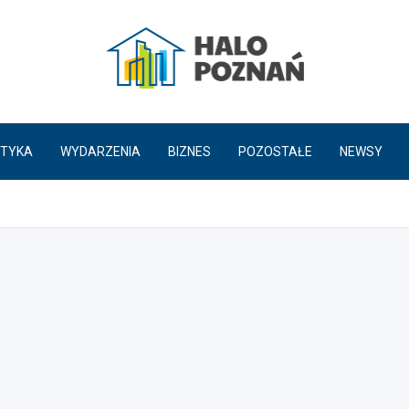
HaloPoznań.pl
TYKA
WYDARZENIA
BIZNES
POZOSTAŁE
NEWSY