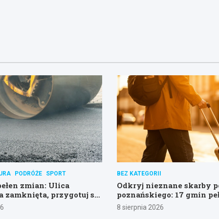
URA
PODRÓŻE
SPORT
BEZ KATEGORII
łen zmian: Ulica
Odkryj nieznane skarby 
 zamknięta, przygotuj się
poznańskiego: 17 gmin pe
!
atrakcji!
26
8 sierpnia 2026