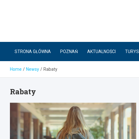
Skip
to
content
STRONA GŁÓWNA
POZNAŃ
AKTUALNOŚCI
TURYS
Home
Newsy
Rabaty
Rabaty