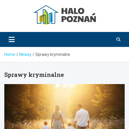
Skip
to
content
HaloPoznań.pl
Home
Newsy
Sprawy kryminalne
Sprawy kryminalne