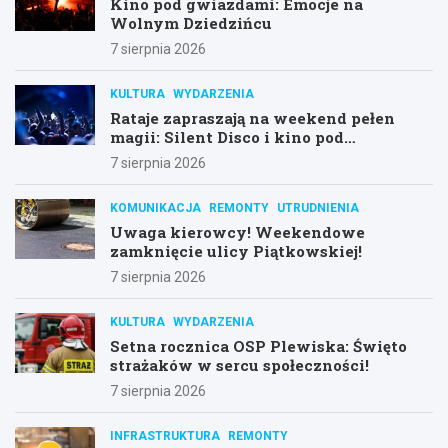
Kino pod gwiazdami: Emocje na
Wolnym Dziedzińcu
7 sierpnia 2026
KULTURA
WYDARZENIA
Rataje zapraszają na weekend pełen
magii: Silent Disco i kino pod
gwiazdami!
7 sierpnia 2026
KOMUNIKACJA
REMONTY
UTRUDNIENIA
Uwaga kierowcy! Weekendowe
zamknięcie ulicy Piątkowskiej!
7 sierpnia 2026
KULTURA
WYDARZENIA
Setna rocznica OSP Plewiska: Święto
strażaków w sercu społeczności!
7 sierpnia 2026
INFRASTRUKTURA
REMONTY