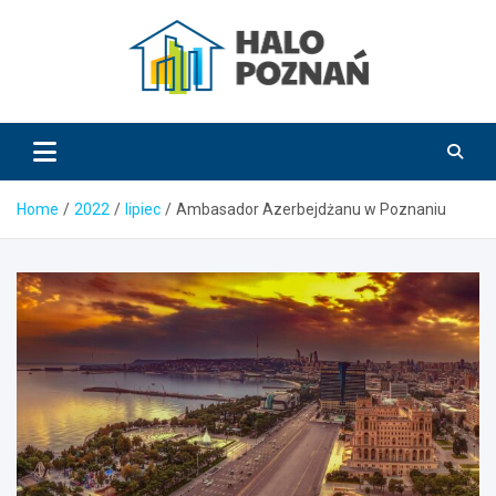
Skip
to
content
HaloPoznań.pl
Home
2022
lipiec
Ambasador Azerbejdżanu w Poznaniu