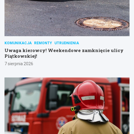
KOMUNIKACJA
REMONTY
UTRUDNIENIA
Uwaga kierowcy! Weekendowe zamknięcie ulicy
Piątkowskiej!
7 sierpnia 2026