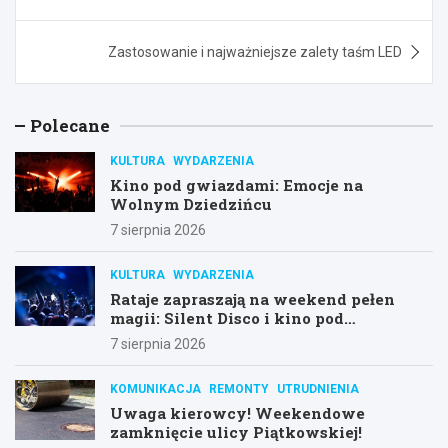
wpisu
Zastosowanie i najważniejsze zalety taśm LED
Polecane
KULTURA
WYDARZENIA
Kino pod gwiazdami: Emocje na
Wolnym Dziedzińcu
7 sierpnia 2026
KULTURA
WYDARZENIA
Rataje zapraszają na weekend pełen
magii: Silent Disco i kino pod
gwiazdami!
7 sierpnia 2026
KOMUNIKACJA
REMONTY
UTRUDNIENIA
Uwaga kierowcy! Weekendowe
zamknięcie ulicy Piątkowskiej!