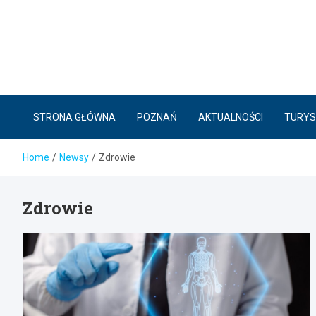
Skip
to
content
STRONA GŁÓWNA
POZNAŃ
AKTUALNOŚCI
TURYS
Home
Newsy
Zdrowie
Zdrowie