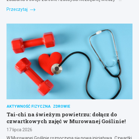
Przeczytaj
AKTYWNOŚĆ FIZYCZNA
ZDROWIE
Tai-chi na świeżym powietrzu: dołącz do
czwartkowych zajęć w Murowanej Goślinie!
17 lipca 2026
W Murowanej Goślinie rozpoczyna się nowa inicjatywa „Czwartki