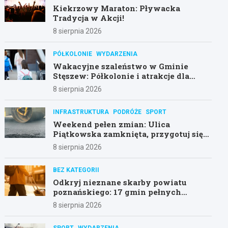
Kiekrzowy Maraton: Pływacka
Tradycja w Akcji!
8 sierpnia 2026
PÓŁKOLONIE
WYDARZENIA
Wakacyjne szaleństwo w Gminie
Stęszew: Półkolonie i atrakcje dla
dzieci!
8 sierpnia 2026
INFRASTRUKTURA
PODRÓŻE
SPORT
Weekend pełen zmian: Ulica
Piątkowska zamknięta, przygotuj się
na objazdy!
8 sierpnia 2026
BEZ KATEGORII
Odkryj nieznane skarby powiatu
poznańskiego: 17 gmin pełnych
atrakcji!
8 sierpnia 2026
SPORT
WYDARZENIA