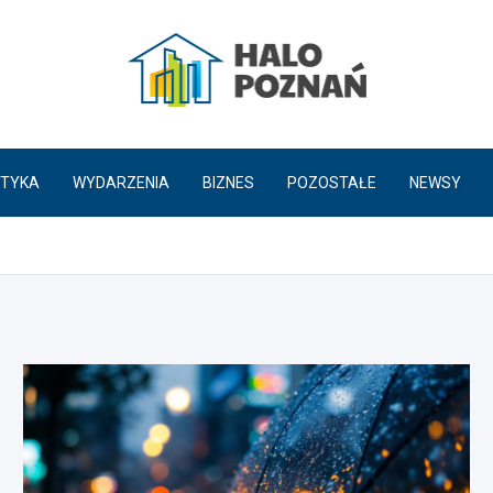
HaloPoznań.pl
TYKA
WYDARZENIA
BIZNES
POZOSTAŁE
NEWSY