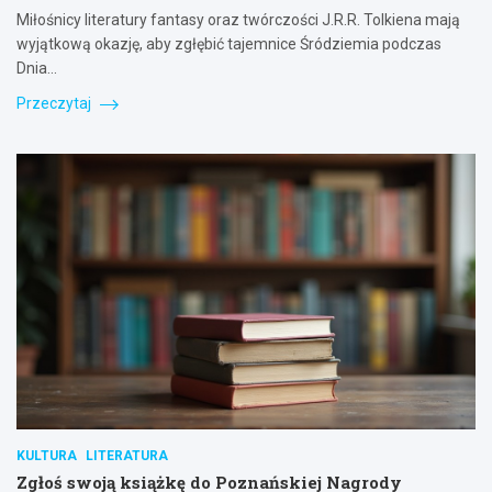
Miłośnicy literatury fantasy oraz twórczości J.R.R. Tolkiena mają
wyjątkową okazję, aby zgłębić tajemnice Śródziemia podczas
Dnia…
Przeczytaj
KULTURA
LITERATURA
Zgłoś swoją książkę do Poznańskiej Nagrody