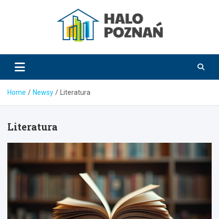
Skip
to
content
HaloPoznań.pl
Home
Newsy
Literatura
Literatura