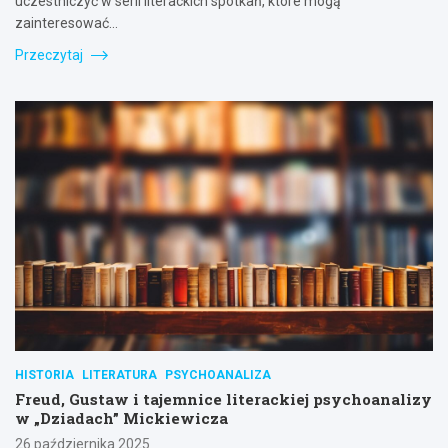
uczestniczyć w serii literackich spotkań, które mogą
zainteresować…
Przeczytaj
HISTORIA
LITERATURA
PSYCHOANALIZA
Freud, Gustaw i tajemnice literackiej psychoanalizy
w „Dziadach” Mickiewicza
26 października 2025