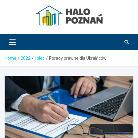
Skip
to
content
HaloPoznań.pl
Home
2022
lipiec
Porady prawne dla Ukraińców