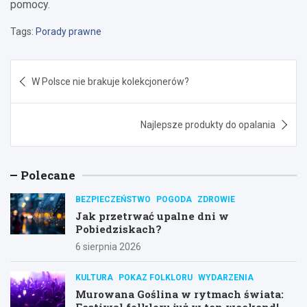
pomocy.
Tags:
Porady prawne
Nawigacja
W Polsce nie brakuje kolekcjonerów?
wpisu
Najlepsze produkty do opalania
Polecane
BEZPIECZEŃSTWO
POGODA
ZDROWIE
Jak przetrwać upalne dni w
Pobiedziskach?
6 sierpnia 2026
KULTURA
POKAZ FOLKLORU
WYDARZENIA
Murowana Goślina w rytmach świata:
Festiwal folkloru już w ten weekend!