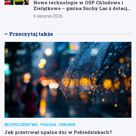
Nowe technologie w OSP Chludowo i
Zielątkowo – gmina Suchy Las z dotacją
na modernizację!
6 sierpnia 2026
Przeczytaj także
BEZPIECZEŃSTWO
POGODA
ZDROWIE
Jak przetrwać upalne dni w Pobiedziskach?