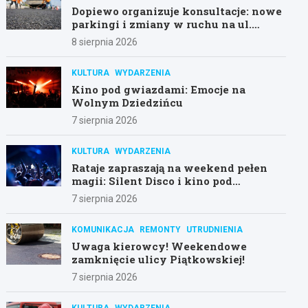
Dopiewo organizuje konsultacje: nowe
parkingi i zmiany w ruchu na ul.
Łąkowej i Konarzewskiej
8 sierpnia 2026
KULTURA
WYDARZENIA
Kino pod gwiazdami: Emocje na
Wolnym Dziedzińcu
7 sierpnia 2026
KULTURA
WYDARZENIA
Rataje zapraszają na weekend pełen
magii: Silent Disco i kino pod
gwiazdami!
7 sierpnia 2026
KOMUNIKACJA
REMONTY
UTRUDNIENIA
Uwaga kierowcy! Weekendowe
zamknięcie ulicy Piątkowskiej!
7 sierpnia 2026
KULTURA
WYDARZENIA