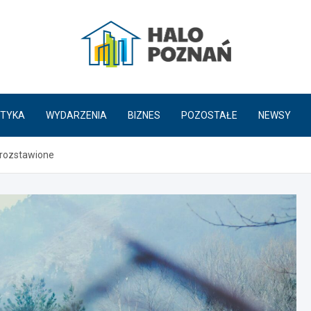
HaloPoznań.pl
TYKA
WYDARZENIA
BIZNES
POZOSTAŁE
NEWSY
 rozstawione