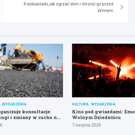
4 wskazówki, jak ogrzać dom i chronić go przed
zimnem
WYDARZENIA
KULTURA
WYDARZENIA
ganizuje konsultacje:
Kino pod gwiazdami: Emo
ngi i zmiany w ruchu na
Wolnym Dziedzińcu
j i Konarzewskiej
26
7 sierpnia 2026