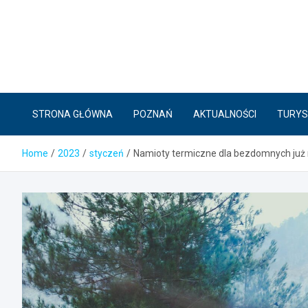
Skip
to
content
STRONA GŁÓWNA
POZNAŃ
AKTUALNOŚCI
TURYS
Home
2023
styczeń
Namioty termiczne dla bezdomnych już