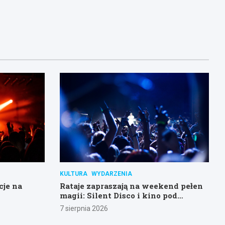
KULTURA
WYDARZENIA
cje na
Rataje zapraszają na weekend pełen
magii: Silent Disco i kino pod
gwiazdami!
7 sierpnia 2026