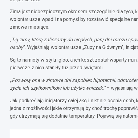
Zima jest niebezpiecznym okresem szczególnie dla tych, k
wolontariusze wpadli na pomysł by rozstawić specjalne na
zimowe miesiące.
„
Tej zimy, którą zaliczamy do ciepłych, parę dni mrozu 
osoby
”. Wyjaśniają wolontariusze „Zupy na Głównym”, inicja
Są to namioty w stylu igloo, a ich koszt został wsparty m.i
pierwsze z nich stanęły tuż przed świętami.
„Pozwolą one w zimowe dni zapobiec hipotermii, odmroże
życia ich użytkowników lub użytkowniczek.”
– wyjaśniają w
Jak podkreślają inicjatorzy całej akcji, nikt nie ocenia osób
jedna z możliwości jakie otrzymują by choć trochę poprawić
gdy utrzymają się dodatnie temperatury. Pojawią się natomi
Nawigacja