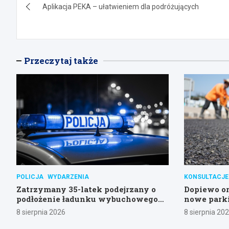
Aplikacja PEKA – ułatwieniem dla podróżujących
wpisu
Przeczytaj także
POLICJA
WYDARZENIA
KONSULTACJE
Zatrzymany 35-latek podejrzany o
Dopiewo or
podłożenie ładunku wybuchowego
nowe parki
na stacji w Swarzędzu
ul. Łąkowe
8 sierpnia 2026
8 sierpnia 20