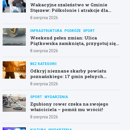
Wakacyjne szaleństwo w Gminie
Stęszew: Półkolonie i atrakcje dla
dzieci!
8 sierpnia 2026
INFRASTRUKTURA
PODRÓŻE
SPORT
Weekend pełen zmian: Ulica
Piątkowska zamknięta, przygotuj się
na objazdy!
8 sierpnia 2026
BEZ KATEGORII
Odkryj nieznane skarby powiatu
poznańskiego: 17 gmin pełnych
atrakcji!
8 sierpnia 2026
SPORT
WYDARZENIA
Zgubiony rower czeka na swojego
właściciela – pomóż mu wrócić!
8 sierpnia 2026
KULTURA
WYDARZENIA