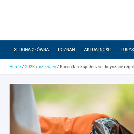
Skip
to
content
STRONA GŁÓWNA
POZNAŃ
AKTUALNOŚCI
TURYS
Home
2023
czerwiec
Konsultacje społeczne dotyczące regu