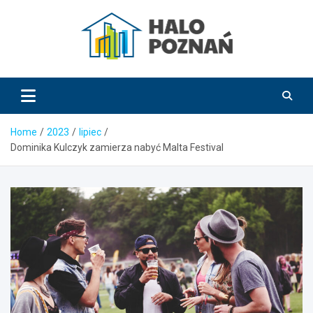
Skip
to
content
HaloPoznań.pl
Home
2023
lipiec
Dominika Kulczyk zamierza nabyć Malta Festival