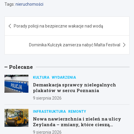
Tags:
nieruchomości
Nawigacja
Porady policji na bezpieczne wakacje nad wodą
wpisu
Dominika Kulczyk zamierza nabyć Malta Festival
Polecane
KULTURA
WYDARZENIA
Demaskacja sprawcy nielegalnych
plakatów w sercu Poznania
9 sierpnia 2026
INFRASTRUKTURA
REMONTY
Nowa nawierzchnia i zieleń na ulicy
Zeylanda – zmiany, które cieszą
mieszkańców
9 sierpnia 2026