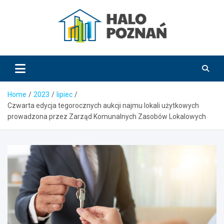
Skip
to
content
HaloPoznań.pl
Home
2023
lipiec
Czwarta edycja tegorocznych aukcji najmu lokali użytkowych
prowadzona przez Zarząd Komunalnych Zasobów Lokalowych