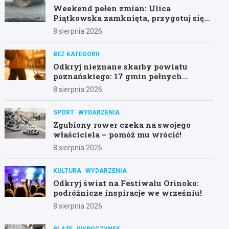
Weekend pełen zmian: Ulica
Piątkowska zamknięta, przygotuj się
na objazdy!
8 sierpnia 2026
BEZ KATEGORII
Odkryj nieznane skarby powiatu
poznańskiego: 17 gmin pełnych
atrakcji!
8 sierpnia 2026
SPORT
WYDARZENIA
Zgubiony rower czeka na swojego
właściciela – pomóż mu wrócić!
8 sierpnia 2026
KULTURA
WYDARZENIA
Odkryj świat na Festiwalu Orinoko:
podróżnicze inspiracje we wrześniu!
8 sierpnia 2026
PLAŻE
WYPOCZYNEK