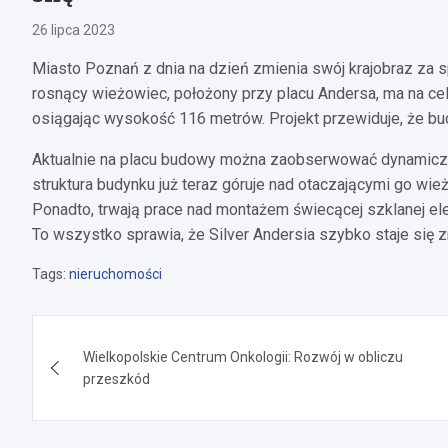
26 lipca 2023
Miasto Poznań z dnia na dzień zmienia swój krajobraz za spr
rosnący wieżowiec, położony przy placu Andersa, ma na ce
osiągając wysokość 116 metrów. Projekt przewiduje, że bud
Aktualnie na placu budowy można zaobserwować dynamiczne
struktura budynku już teraz góruje nad otaczającymi go w
Ponadto, trwają prace nad montażem świecącej szklanej ele
To wszystko sprawia, że Silver Andersia szybko staje się
Tags:
nieruchomości
Nawigacja
Wielkopolskie Centrum Onkologii: Rozwój w obliczu
wpisu
przeszkód