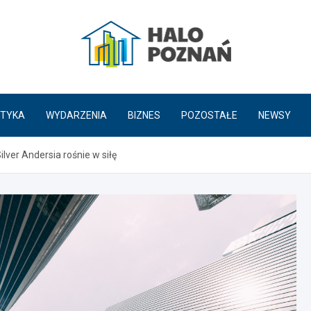
HaloPoznań.pl
TYKA
WYDARZENIA
BIZNES
POZOSTAŁE
NEWSY
ver Andersia rośnie w siłę