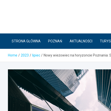
Skip
to
content
STRONA GŁÓWNA
POZNAŃ
AKTUALNOŚCI
TURYS
Home
2023
lipiec
Nowy wieżowiec na horyzoncie Poznania: Sil