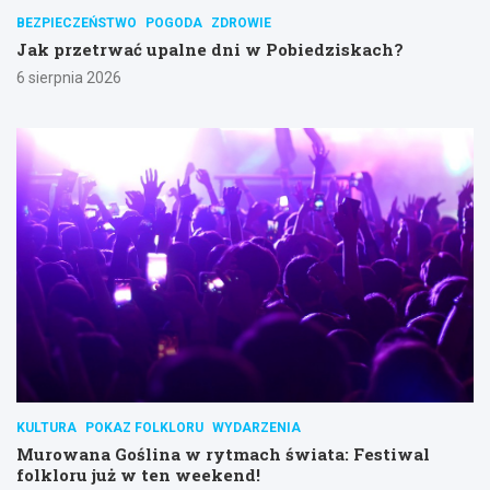
BEZPIECZEŃSTWO
POGODA
ZDROWIE
Jak przetrwać upalne dni w Pobiedziskach?
6 sierpnia 2026
KULTURA
POKAZ FOLKLORU
WYDARZENIA
Murowana Goślina w rytmach świata: Festiwal
folkloru już w ten weekend!