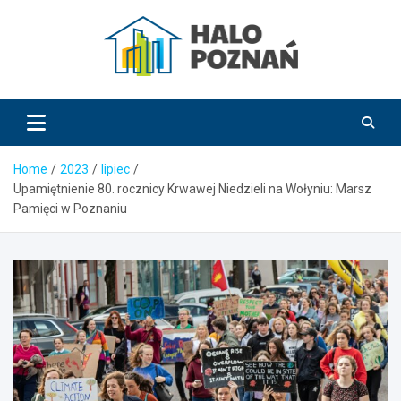
Skip
to
content
HaloPoznań.pl
Home
2023
lipiec
Upamiętnienie 80. rocznicy Krwawej Niedzieli na Wołyniu: Marsz
Pamięci w Poznaniu