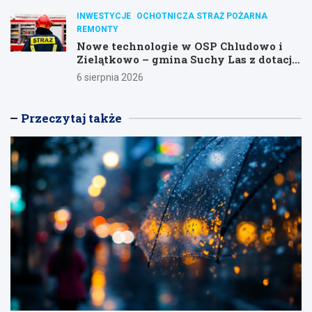
INWESTYCJE
OCHOTNICZA STRAŻ POŻARNA
REMONTY
Nowe technologie w OSP Chludowo i
Zielątkowo – gmina Suchy Las z dotacją
na modernizację!
6 sierpnia 2026
Przeczytaj także