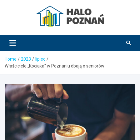
Skip
to
content
HaloPoznań.pl
Home
2023
lipiec
Właściciele „Kociaka” w Poznaniu dbają o seniorów