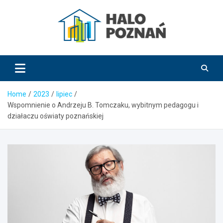
Skip
to
content
HaloPoznań.pl
Home
2023
lipiec
Wspomnienie o Andrzeju B. Tomczaku, wybitnym pedagogu i
działaczu oświaty poznańskiej