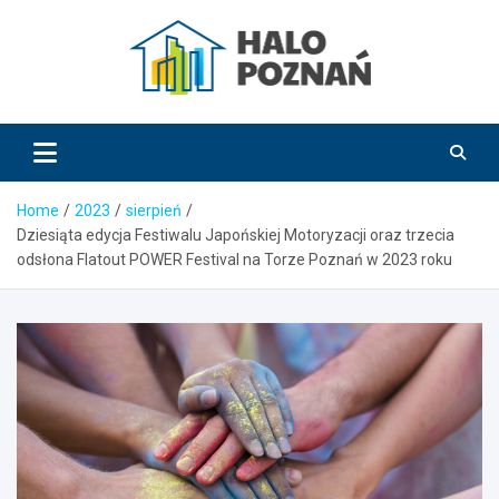
Skip
to
content
HaloPoznań.pl
Home
2023
sierpień
Dziesiąta edycja Festiwalu Japońskiej Motoryzacji oraz trzecia
odsłona Flatout POWER Festival na Torze Poznań w 2023 roku