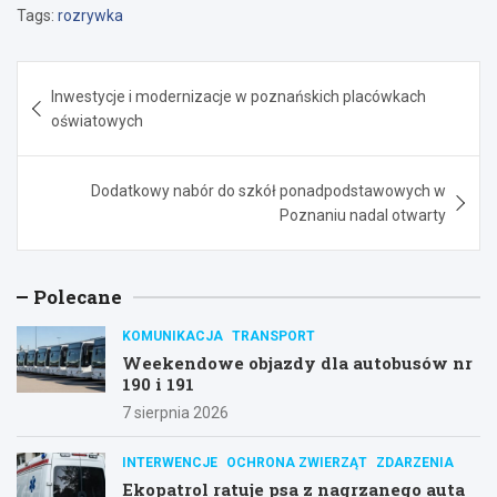
Tags:
rozrywka
Nawigacja
Inwestycje i modernizacje w poznańskich placówkach
wpisu
oświatowych
Dodatkowy nabór do szkół ponadpodstawowych w
Poznaniu nadal otwarty
Polecane
KOMUNIKACJA
TRANSPORT
Weekendowe objazdy dla autobusów nr
190 i 191
7 sierpnia 2026
INTERWENCJE
OCHRONA ZWIERZĄT
ZDARZENIA
Ekopatrol ratuje psa z nagrzanego auta