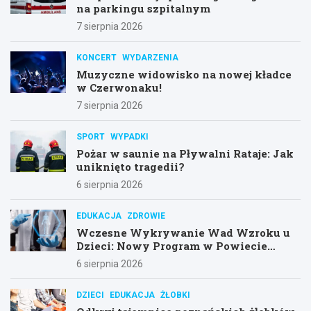
na parkingu szpitalnym
7 sierpnia 2026
KONCERT
WYDARZENIA
Muzyczne widowisko na nowej kładce
w Czerwonaku!
7 sierpnia 2026
SPORT
WYPADKI
Pożar w saunie na Pływalni Rataje: Jak
uniknięto tragedii?
6 sierpnia 2026
EDUKACJA
ZDROWIE
Wczesne Wykrywanie Wad Wzroku u
Dzieci: Nowy Program w Powiecie
Poznańskim
6 sierpnia 2026
DZIECI
EDUKACJA
ŻŁOBKI