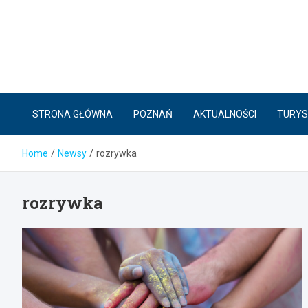
Skip
to
content
STRONA GŁÓWNA
POZNAŃ
AKTUALNOŚCI
TURYS
Home
Newsy
rozrywka
rozrywka