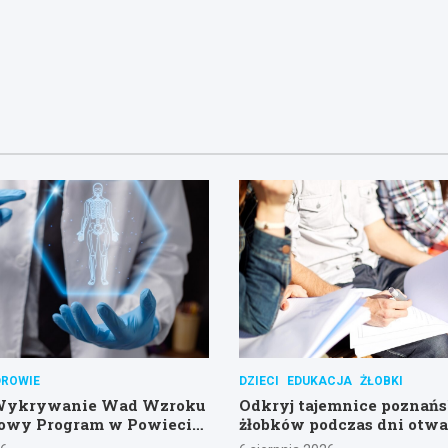
DROWIE
DZIECI
EDUKACJA
ŻŁOBKI
Wykrywanie Wad Wzroku
Odkryj tajemnice poznań
Nowy Program w Powiecie
żłobków podczas dni otwa
im