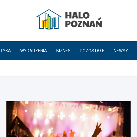
HaloPoznań.pl
TYKA
WYDARZENIA
BIZNES
POZOSTAŁE
NEWSY