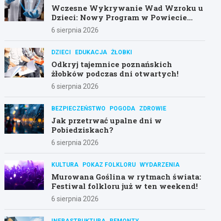
Wczesne Wykrywanie Wad Wzroku u
Dzieci: Nowy Program w Powiecie
Poznańskim
6 sierpnia 2026
DZIECI
EDUKACJA
ŻŁOBKI
Odkryj tajemnice poznańskich
żłobków podczas dni otwartych!
6 sierpnia 2026
BEZPIECZEŃSTWO
POGODA
ZDROWIE
Jak przetrwać upalne dni w
Pobiedziskach?
6 sierpnia 2026
KULTURA
POKAZ FOLKLORU
WYDARZENIA
Murowana Goślina w rytmach świata:
Festiwal folkloru już w ten weekend!
6 sierpnia 2026
INFRASTRUKTURA
REMONTY