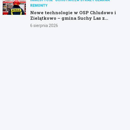
REMONTY
Nowe technologie w OSP Chludowo i
Zielątkowo – gmina Suchy Las z
dotacją na modernizację!
6 sierpnia 2026