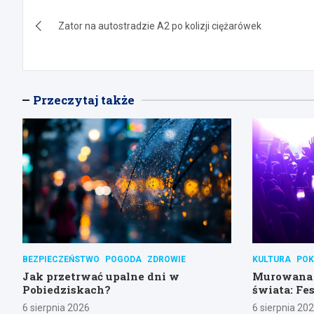
Nawigacja
Zator na autostradzie A2 po kolizji ciężarówek
wpisu
Przeczytaj także
BEZPIECZEŃSTWO
POGODA
ZDROWIE
KULTURA
POK
Jak przetrwać upalne dni w
Murowana 
Pobiedziskach?
świata: Fes
weekend!
6 sierpnia 2026
6 sierpnia 20