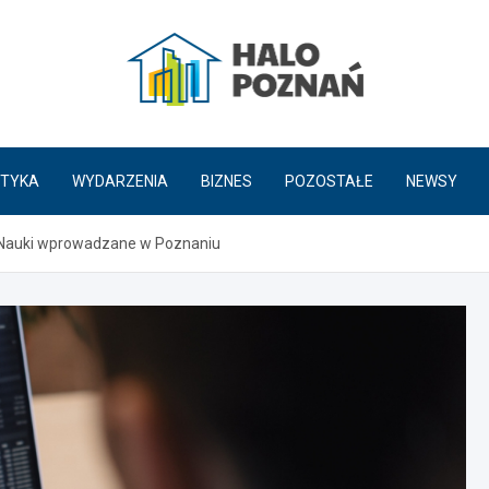
HaloPoznań.pl
TYKA
WYDARZENIA
BIZNES
POZOSTAŁE
NEWSY
i Nauki wprowadzane w Poznaniu