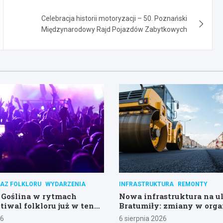
Celebracja historii motoryzacji – 50. Poznański
Międzynarodowy Rajd Pojazdów Zabytkowych
AZ FOLKLORU
WYDARZENIA
INFRASTRUKTURA
REMONTY
Goślina w rytmach
Nowa infrastruktura na ul
tiwal folkloru już w ten
Bratumiły: zmiany w orga
ruchu i parkingu
26
6 sierpnia 2026