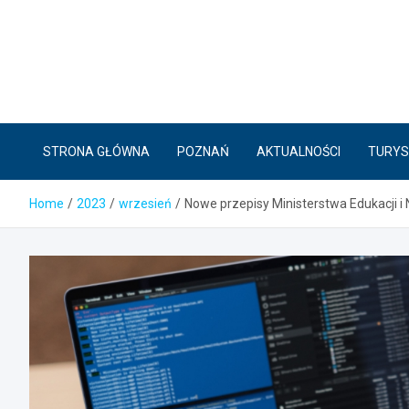
Skip
to
content
STRONA GŁÓWNA
POZNAŃ
AKTUALNOŚCI
TURYS
Home
2023
wrzesień
Nowe przepisy Ministerstwa Edukacji 