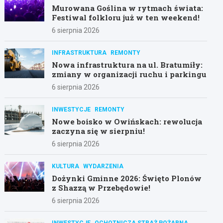
Murowana Goślina w rytmach świata:
Festiwal folkloru już w ten weekend!
6 sierpnia 2026
INFRASTRUKTURA
REMONTY
Nowa infrastruktura na ul. Bratumiły:
zmiany w organizacji ruchu i parkingu
6 sierpnia 2026
INWESTYCJE
REMONTY
Nowe boisko w Owińskach: rewolucja
zaczyna się w sierpniu!
6 sierpnia 2026
KULTURA
WYDARZENIA
Dożynki Gminne 2026: Święto Plonów
z Shazzą w Przebędowie!
6 sierpnia 2026
INWESTYCJE
OCHOTNICZA STRAŻ POŻARNA