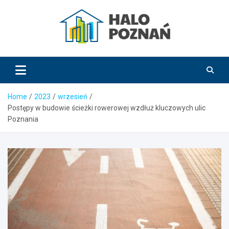
Skip
to
content
HaloPoznań.pl
Home
2023
wrzesień
Postępy w budowie ścieżki rowerowej wzdłuż kluczowych ulic
Poznania