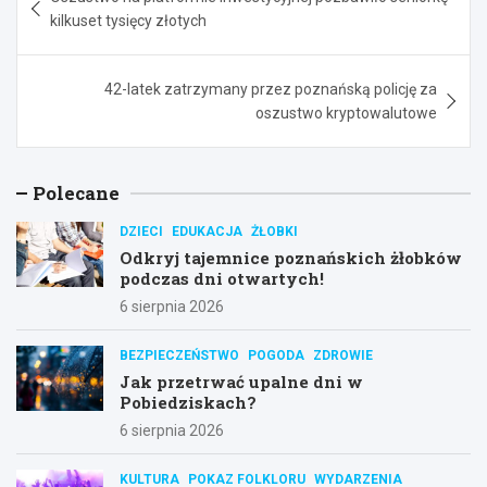
wpisu
kilkuset tysięcy złotych
42-latek zatrzymany przez poznańską policję za
oszustwo kryptowalutowe
Polecane
DZIECI
EDUKACJA
ŻŁOBKI
Odkryj tajemnice poznańskich żłobków
podczas dni otwartych!
6 sierpnia 2026
BEZPIECZEŃSTWO
POGODA
ZDROWIE
Jak przetrwać upalne dni w
Pobiedziskach?
6 sierpnia 2026
KULTURA
POKAZ FOLKLORU
WYDARZENIA