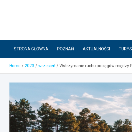
Skip
to
content
STRONA GŁÓWNA
POZNAŃ
AKTUALNOŚCI
TURYS
Home
2023
wrzesień
Wstrzymanie ruchu pociągów między P