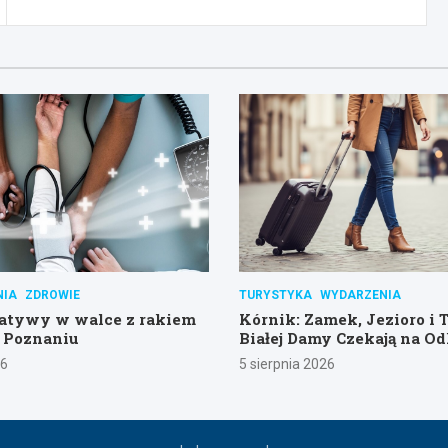
NIA
ZDROWIE
TURYSTYKA
WYDARZENIA
jatywy w walce z rakiem
Kórnik: Zamek, Jezioro i 
 Poznaniu
Białej Damy Czekają na Od
26
5 sierpnia 2026