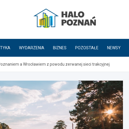
HaloPoznań.pl
TYKA
WYDARZENIA
BIZNES
POZOSTAŁE
NEWSY
oznaniem a Wrocławiem z powodu zerwanej sieci trakcyjnej