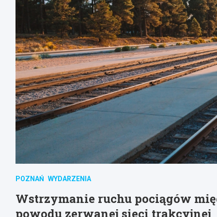
POZNAŃ
WYDARZENIA
Wstrzymanie ruchu pociągów mię
powodu zerwanej sieci trakcyjnej