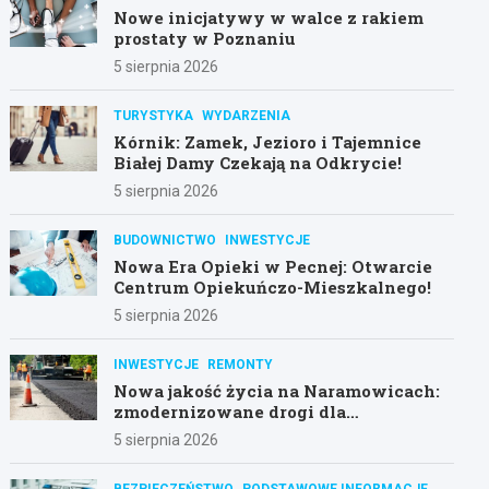
Nowe inicjatywy w walce z rakiem
prostaty w Poznaniu
5 sierpnia 2026
TURYSTYKA
WYDARZENIA
Kórnik: Zamek, Jezioro i Tajemnice
Białej Damy Czekają na Odkrycie!
5 sierpnia 2026
BUDOWNICTWO
INWESTYCJE
Nowa Era Opieki w Pecnej: Otwarcie
Centrum Opiekuńczo-Mieszkalnego!
5 sierpnia 2026
INWESTYCJE
REMONTY
Nowa jakość życia na Naramowicach:
zmodernizowane drogi dla
mieszkańców
5 sierpnia 2026
BEZPIECZEŃSTWO
PODSTAWOWE INFORMACJE