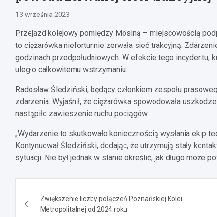
13 września 2023
Przejazd kolejowy pomiędzy Mosiną – miejscowością podp
to ciężarówka niefortunnie zerwała sieć trakcyjną. Zdarzeni
godzinach przedpołudniowych. W efekcie tego incydentu,
uległo całkowitemu wstrzymaniu.
Radosław Śledziński, będący członkiem zespołu prasowego P
zdarzenia. Wyjaśnił, że ciężarówka spowodowała uszkodzeni
nastąpiło zawieszenie ruchu pociągów.
„Wydarzenie to skutkowało koniecznością wysłania ekip te
Kontynuował Śledziński, dodając, że utrzymują stały konta
sytuacji. Nie był jednak w stanie określić, jak długo może
Nawigacja
Zwiększenie liczby połączeń Poznańskiej Kolei
wpisu
Metropolitalnej od 2024 roku