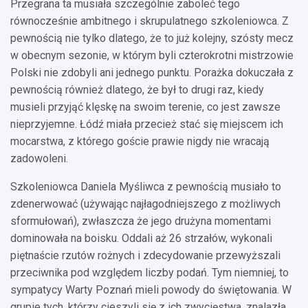
Przegrana ta musiała szczególnie zaboleć tego
równocześnie ambitnego i skrupulatnego szkoleniowca. Z
pewnością nie tylko dlatego, że to już kolejny, szósty mecz
w obecnym sezonie, w którym byli czterokrotni mistrzowie
Polski nie zdobyli ani jednego punktu. Porażka dokuczała z
pewnością również dlatego, że był to drugi raz, kiedy
musieli przyjąć klęskę na swoim terenie, co jest zawsze
nieprzyjemne. Łódź miała przecież stać się miejscem ich
mocarstwa, z którego goście prawie nigdy nie wracają
zadowoleni.
Szkoleniowca Daniela Myśliwca z pewnością musiało to
zdenerwować (używając najłagodniejszego z możliwych
sformułowań), zwłaszcza że jego drużyna momentami
dominowała na boisku. Oddali aż 26 strzałów, wykonali
piętnaście rzutów rożnych i zdecydowanie przewyższali
przeciwnika pod względem liczby podań. Tym niemniej, to
sympatycy Warty Poznań mieli powody do świętowania. W
grupie tych, którzy cieszyli się z ich zwycięstwa, znalazła