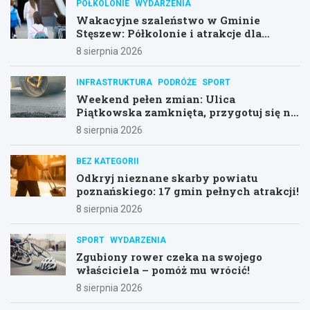
PÓŁKOLONIE
WYDARZENIA
Wakacyjne szaleństwo w Gminie
Stęszew: Półkolonie i atrakcje dla
dzieci!
8 sierpnia 2026
INFRASTRUKTURA
PODRÓŻE
SPORT
Weekend pełen zmian: Ulica
Piątkowska zamknięta, przygotuj się na
objazdy!
8 sierpnia 2026
BEZ KATEGORII
Odkryj nieznane skarby powiatu
poznańskiego: 17 gmin pełnych atrakcji!
8 sierpnia 2026
SPORT
WYDARZENIA
Zgubiony rower czeka na swojego
właściciela – pomóż mu wrócić!
8 sierpnia 2026