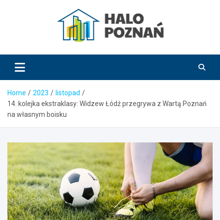
Skip
to
content
HaloPoznań.pl
Home
2023
listopad
14. kolejka ekstraklasy: Widzew Łódź przegrywa z Wartą Poznań
na własnym boisku