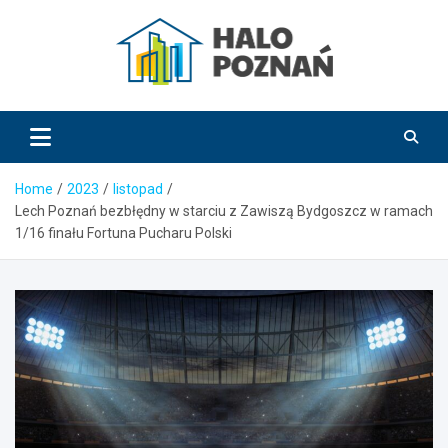
Skip
to
content
HaloPoznań.pl
Home
2023
listopad
Lech Poznań bezbłędny w starciu z Zawiszą Bydgoszcz w ramach
1/16 finału Fortuna Pucharu Polski