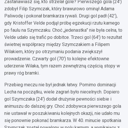
Zastanawiasz się, kto strzelał gole? Pierwszego gola (24′)
zdobył Filip Szymczak, który brawurowo ominął Adama
Paliwodę i pokonał bramkarza rywali. Drugi gol padł (42′),
gdy Kristoffer Velde podjął próbę egzekucji rzutu karnego
po faulu na Szymczaku. Choć „jedenastka” nie była celna, to
Velde udało się trafić po dobitce. Trzeci gol (64′) to rezultat
świetnej współpracy między Szymczakiem a Filipem
Wilakiem, który po otrzymaniu podania zwiększył
prowadzenie. Czwarty gol (70′) to kolejne efektowne
uderzenie Wilaka, tym razem zewnętrzną częścią stopy w
prawy róg bramki.
Przebieg meczu nie był jednak łatwy. Pomimo dominacji
Lecha na początku, wiele zagrań było niecelnych. Dopiero
gol Szymczaka (24′) dodał drużynie pewności siebie i
animuszu do dalszej gry. Choć zdobywca pierwszego gola
nie ustawał w poszukiwaniu kolejnych okazji, nie udało mu
się ponownie pokonać bramkarza. W 40. minucie spotkania
Szymczak został powalony w polu karnym, a wynikający z