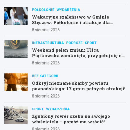
PÓŁKOLONIE
WYDARZENIA
Wakacyjne szaleństwo w Gminie
Stęszew: Półkolonie i atrakcje dla
dzieci!
8 sierpnia 2026
INFRASTRUKTURA
PODRÓŻE
SPORT
Weekend pełen zmian: Ulica
Piątkowska zamknięta, przygotuj się na
objazdy!
8 sierpnia 2026
BEZ KATEGORII
Odkryj nieznane skarby powiatu
poznańskiego: 17 gmin pełnych atrakcji!
8 sierpnia 2026
SPORT
WYDARZENIA
Zgubiony rower czeka na swojego
właściciela – pomóż mu wrócić!
8 sierpnia 2026