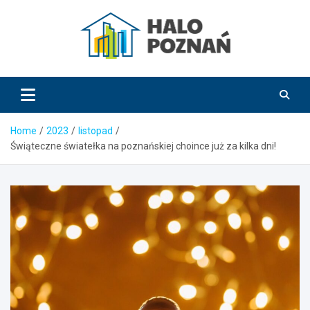
Skip
to
content
HaloPoznań.pl
Home
2023
listopad
Świąteczne światełka na poznańskiej choince już za kilka dni!