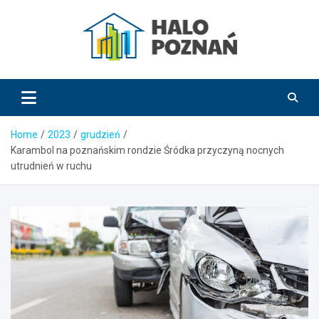
Skip
to
content
HaloPoznań.pl
Home
2023
grudzień
Karambol na poznańskim rondzie Śródka przyczyną nocnych
utrudnień w ruchu