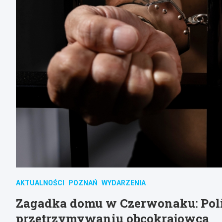
AKTUALNOŚCI
POZNAŃ
WYDARZENIA
Zagadka domu w Czerwonaku: Poli
przetrzymywaniu obcokrajowca