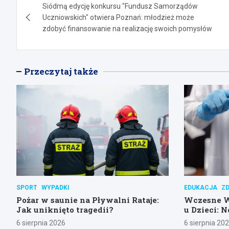
Siódmą edycję konkursu "Fundusz Samorządów
wpisu
Uczniowskich" otwiera Poznań: młodzież może
zdobyć finansowanie na realizację swoich pomysłów
Przeczytaj także
SPORT
WYPADKI
EDUKACJA
Z
Pożar w saunie na Pływalni Rataje:
Wczesne 
Jak uniknięto tragedii?
u Dzieci: 
Poznańsk
6 sierpnia 2026
6 sierpnia 20