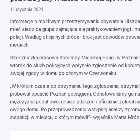
11 stycznia 2024
Informacje o możliwym przetrzymywaniu obywatela Hiszpan
mieć siedzibę grupa zajmująca się praktykowaniem jogi i
policji. Według oficjalnych źródeł, brak jest dowodów potwie
mediach.
Rzeczniczka prasowa Komendy Miejskiej Policji w Poznaniu
wtorek do służb policyjnych wpłynęło zgłoszenie od kobiety
swojej zgody w domu położonym w Czerwonaku.
„W krótkim czasie po otrzymaniu tego zgłoszenia, otrzymal
próbował opuścić Poznań pociągiem. Odnotowaliśmy go na s
mężczyzna podał swój relacje zdarzeń i oficjalnie zgłosi
owego domu. Po przeprowadzeniu wstępnej analizy zgrom
inspekcji w miejscu, o którym mówił”- wyjaśniła Marta Mróz
Nawigacja