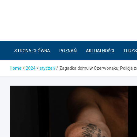
Skip
to
content
STRONA GŁÓWNA
POZNAŃ
AKTUALNOŚCI
TURYS
Home
2024
styczeń
Zagadka domu w Czerwonaku: Policja z