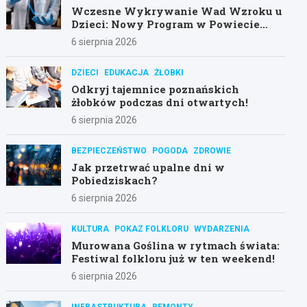
Wczesne Wykrywanie Wad Wzroku u
Dzieci: Nowy Program w Powiecie
Poznańskim
6 sierpnia 2026
DZIECI
EDUKACJA
ŻŁOBKI
Odkryj tajemnice poznańskich
żłobków podczas dni otwartych!
6 sierpnia 2026
BEZPIECZEŃSTWO
POGODA
ZDROWIE
Jak przetrwać upalne dni w
Pobiedziskach?
6 sierpnia 2026
KULTURA
POKAZ FOLKLORU
WYDARZENIA
Murowana Goślina w rytmach świata:
Festiwal folkloru już w ten weekend!
6 sierpnia 2026
INFRASTRUKTURA
REMONTY