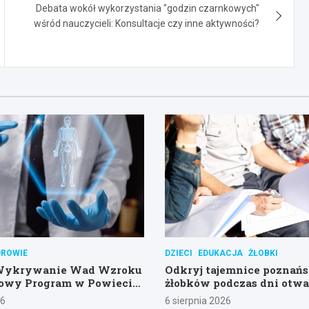
Debata wokół wykorzystania "godzin czarnkowych"
wśród nauczycieli: Konsultacje czy inne aktywności?
DROWIE
DZIECI
EDUKACJA
ŻŁOBKI
Wykrywanie Wad Wzroku
Odkryj tajemnice poznań
Nowy Program w Powiecie
żłobków podczas dni otwa
im
26
6 sierpnia 2026