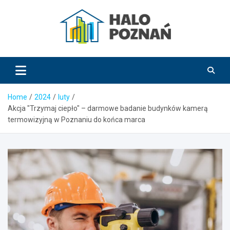
Skip
to
content
HaloPoznań.pl
Home
2024
luty
Akcja "Trzymaj ciepło" – darmowe badanie budynków kamerą
termowizyjną w Poznaniu do końca marca