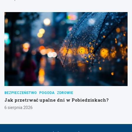
BEZPIECZEŃSTWO
POGODA
ZDROWIE
Jak przetrwać upalne dni w Pobiedziskach?
6 sierpnia 2026