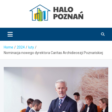
Skip
to
content
HaloPoznań.pl
Home
2024
luty
Nominacja nowego dyrektora Caritas Archidiecezji Poznańskiej