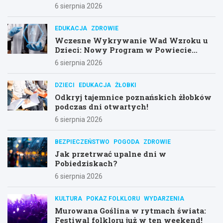
6 sierpnia 2026
EDUKACJA
ZDROWIE
Wczesne Wykrywanie Wad Wzroku u
Dzieci: Nowy Program w Powiecie
Poznańskim
6 sierpnia 2026
DZIECI
EDUKACJA
ŻŁOBKI
Odkryj tajemnice poznańskich żłobków
podczas dni otwartych!
6 sierpnia 2026
BEZPIECZEŃSTWO
POGODA
ZDROWIE
Jak przetrwać upalne dni w
Pobiedziskach?
6 sierpnia 2026
KULTURA
POKAZ FOLKLORU
WYDARZENIA
Murowana Goślina w rytmach świata:
Festiwal folkloru już w ten weekend!