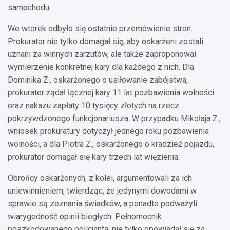
samochodu.
We wtorek odbyło się ostatnie przemówienie stron.
Prokurator nie tylko domagał się, aby oskarżeni zostali
uznani za winnych zarzutów, ale także zaproponował
wymierzenie konkretnej kary dla każdego z nich. Dla
Dominika Z., oskarżonego o usiłowanie zabójstwa,
prokurator żądał łącznej kary 11 lat pozbawienia wolności
oraz nakazu zapłaty 10 tysięcy złotych na rzecz
pokrzywdzonego funkcjonariusza. W przypadku Mikołaja Z.,
wniosek prokuratury dotyczył jednego roku pozbawienia
wolności, a dla Piotra Z., oskarżonego o kradzież pojazdu,
prokurator domagał się kary trzech lat więzienia.
Obrońcy oskarżonych, z kolei, argumentowali za ich
uniewinnieniem, twierdząc, że jedynymi dowodami w
sprawie są zeznania świadków, a ponadto podważyli
wiarygodność opinii biegłych. Pełnomocnik
poszkodowanego policjanta, nie tylko opowiadał się za