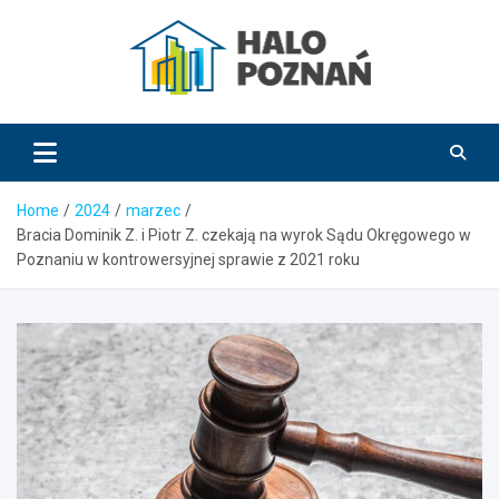
Skip
to
content
HaloPoznań.pl
Home
2024
marzec
Bracia Dominik Z. i Piotr Z. czekają na wyrok Sądu Okręgowego w
Poznaniu w kontrowersyjnej sprawie z 2021 roku