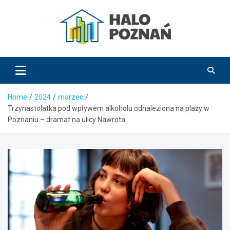
Skip
to
content
HaloPoznań.pl
Home
2024
marzec
Trzynastolatka pod wpływem alkoholu odnaleziona na plaży w
Poznaniu – dramat na ulicy Nawrota