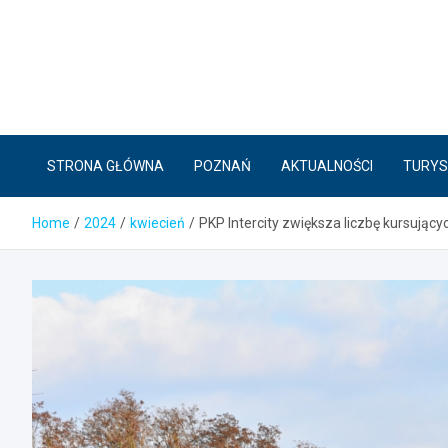
Skip
to
content
STRONA GŁÓWNA
POZNAŃ
AKTUALNOŚCI
TURYS
Home
2024
kwiecień
PKP Intercity zwiększa liczbę kursują