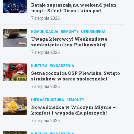
Rataje zapraszają na weekend pełen
magii: Silent Disco i kino pod
gwiazdami!
7 sierpnia 2026
KOMUNIKACJA
REMONTY
UTRUDNIENIA
Uwaga kierowcy! Weekendowe
zamknięcie ulicy Piątkowskiej!
7 sierpnia 2026
KULTURA
WYDARZENIA
Setna rocznica OSP Plewiska: Święto
strażaków w sercu społeczności!
7 sierpnia 2026
INFRASTRUKTURA
REMONTY
Nowa ścieżka w Wilczym Młynie –
komfort i wygoda dla pieszych!
7 sierpnia 2026
KULTURA
WYDARZENIA