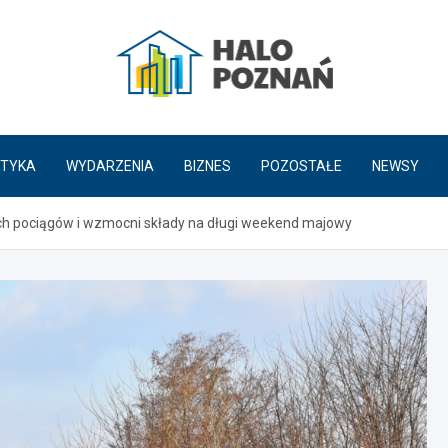
HaloPoznań.pl
TYKA
WYDARZENIA
BIZNES
POZOSTAŁE
NEWSY
cych pociągów i wzmocni składy na długi weekend majowy