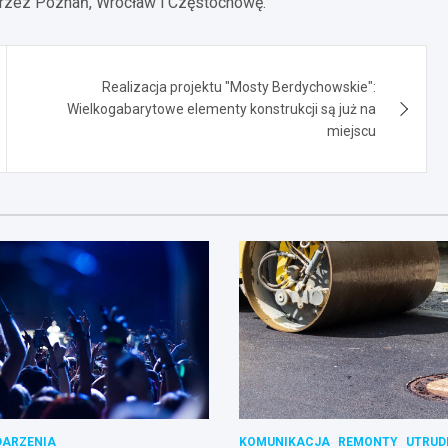
 przez Poznań, Wrocław i Częstochowę.
Realizacja projektu "Mosty Berdychowskie":
Wielkogabarytowe elementy konstrukcji są już na
miejscu
ARZENIA
KOMUNIKACJA
REMONTY
UTRUD