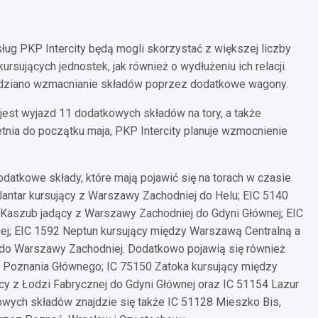
usług PKP Intercity będą mogli skorzystać z większej liczby
rsujących jednostek, jak również o wydłużeniu ich relacji.
dziano wzmacnianie składów poprzez dodatkowe wagony.
est wyjazd 11 dodatkowych składów na tory, a także
etnia do początku maja, PKP Intercity planuje wzmocnienie
odatkowe składy, które mają pojawić się na torach w czasie
antar kursujący z Warszawy Zachodniej do Helu; EIC 5140
 Kaszub jadący z Warszawy Zachodniej do Gdyni Głównej; EIC
ej; EIC 1592 Neptun kursujący między Warszawą Centralną a
 do Warszawy Zachodniej. Dodatkowo pojawią się również
do Poznania Głównego; IC 75150 Zatoka kursujący między
y z Łodzi Fabrycznej do Gdyni Głównej oraz IC 51154 Lazur
owych składów znajdzie się także IC 51128 Mieszko Bis,