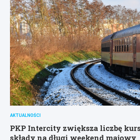
AKTUALNOŚCI
PKP Intercity zwiększa liczbę ku
składy na długi weekend majowy