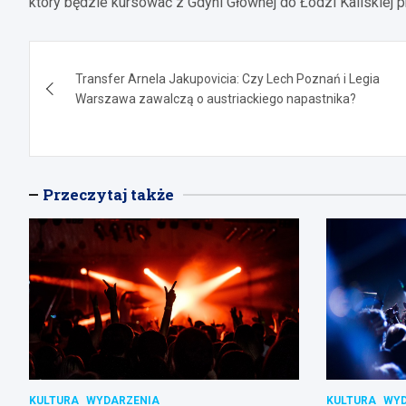
który będzie kursować z Gdyni Głównej do Łodzi Kaliskiej
Nawigacja
Transfer Arnela Jakupovicia: Czy Lech Poznań i Legia
wpisu
Warszawa zawalczą o austriackiego napastnika?
Przeczytaj także
KULTURA
WYDARZENIA
KULTURA
WYD