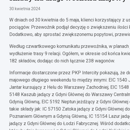
30 kwietnia 2024
W dniach od 30 kwietnia do 5 maja, klienci korzystający z 
pociągów. Przewoźnik podjął decyzję o zwiększeniu ilości ku
Dodatkowo, aby sprostać zwiększonemu popytowi, przewi
Według czwartkowego komunikatu przewoźnika, w planach j
wydłużenie trasy 9 relacji. Ogółem, w okresie od końca kwi
182 składów, dodając do nich łącznie 238 wagonów.
Informacje dostarczone przez PKP Intercity pokazują, że d
majowego długiego weekendu to między innymi: EIC 1540 J
Jantar kursujący z Helu do Warszawy Zachodniej; EIC 1548
5148 Kaszub jadący z Gdyni Głównej do Warszawy Centraln
Gdynią Główną; EIC 5192 Neptun jeżdżący z Gdyni Głównej
takie składy jak: IC 57150 Zatoka jadący z Gdyni Głównej 
Poznaniem Głównym a Gdynią Główną; IC 15154 Lazur jadąc
jadący z Gdyni Głównej do Łodzi Fabrycznej. Wśród dodatk