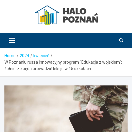
Skip
to
content
HaloPoznań.pl
Home
2024
kwiecień
W Poznaniu rusza innowacyjny program "Edukacja z wojskiem":
żołnierze będą prowadzić lekcje w 15 szkołach