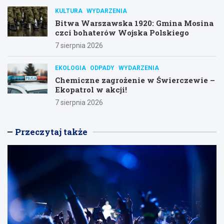
KULTURA
WYDARZENIA
Bitwa Warszawska 1920: Gmina Mosina
czci bohaterów Wojska Polskiego
7 sierpnia 2026
EKOLOGIA
ODPADY
WYDARZENIA
Chemiczne zagrożenie w Świerczewie –
Ekopatrol w akcji!
7 sierpnia 2026
Przeczytaj także