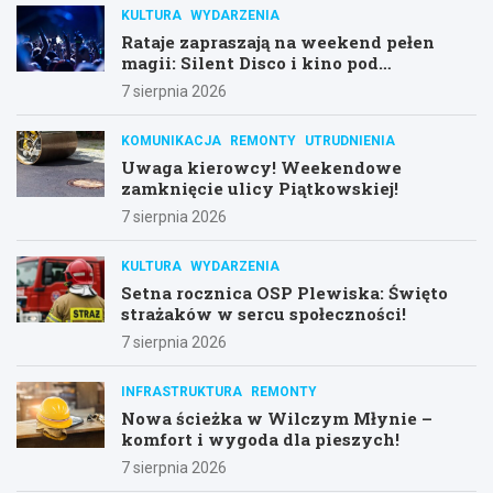
KULTURA
WYDARZENIA
Rataje zapraszają na weekend pełen
magii: Silent Disco i kino pod
gwiazdami!
7 sierpnia 2026
KOMUNIKACJA
REMONTY
UTRUDNIENIA
Uwaga kierowcy! Weekendowe
zamknięcie ulicy Piątkowskiej!
7 sierpnia 2026
KULTURA
WYDARZENIA
Setna rocznica OSP Plewiska: Święto
strażaków w sercu społeczności!
7 sierpnia 2026
INFRASTRUKTURA
REMONTY
Nowa ścieżka w Wilczym Młynie –
komfort i wygoda dla pieszych!
7 sierpnia 2026