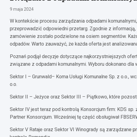
9 maja 2024
W kontekście procesu zarządzania odpadami komunalnymi, 
przeprowadzić odpowiedni przetarg. Zgodnie z informacją,
zamówienie zostało podzielone na osiem segmentów. Każd
odpadów. Warto zauważyć, że każda oferta jest analizowan
Poznań podjął decyzje dotyczące najkorzystniejszych ofer
związane z odpadami komunalnymi. Wyboru dokonano dla w
Sektor I – Grunwald– Koma Usługi Komunalne Sp. z o.o., w
o.o.
Sektor II – Jeżyce oraz Sektor III – Piątkowo, które pozo
Sektor IV jest teraz pod kontrolą Konsorcjum firm: KDS sp. 
Partner Konsorcjum. Wcześniej tę część obsługiwał FBSER
Sektor V Rataje oraz Sektor VI Winogrady są zarządzane pr