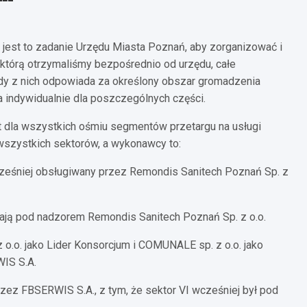
jest to zadanie Urzędu Miasta Poznań, aby zorganizować i
 którą otrzymaliśmy bezpośrednio od urzędu, całe
y z nich odpowiada za określony obszar gromadzenia
a indywidualnie dla poszczególnych części.
t dla wszystkich ośmiu segmentów przetargu na usługi
szystkich sektorów, a wykonawcy to:
cześniej obsługiwany przez Remondis Sanitech Poznań Sp. z
stają pod nadzorem Remondis Sanitech Poznań Sp. z o.o.
z o.o. jako Lider Konsorcjum i COMUNALE sp. z o.o. jako
WIS S.A.
zez FBSERWIS S.A., z tym, że sektor VI wcześniej był pod