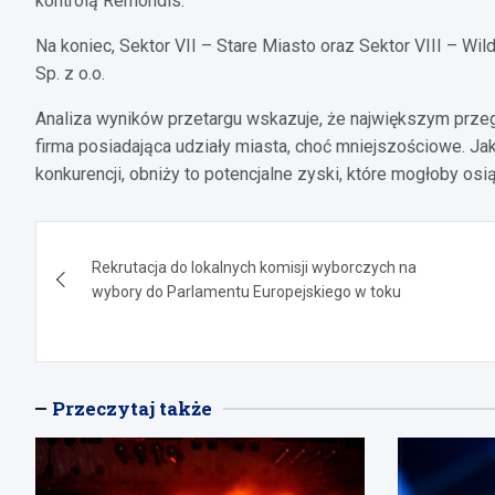
kontrolą Remondis.
Na koniec, Sektor VII – Stare Miasto oraz Sektor VIII – W
Sp. z o.o.
Analiza wyników przetargu wskazuje, że największym przeg
firma posiadająca udziały miasta, choć mniejszościowe. J
konkurencji, obniży to potencjalne zyski, które mogłoby os
Nawigacja
Rekrutacja do lokalnych komisji wyborczych na
wpisu
wybory do Parlamentu Europejskiego w toku
Przeczytaj także