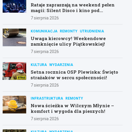
Rataje zapraszają na weekend pełen
magii: Silent Disco i kino pod
gwiazdami!
7 sierpnia 2026
KOMUNIKACJA
REMONTY
UTRUDNIENIA
Uwaga kierowcy! Weekendowe
zamknięcie ulicy Piątkowskiej!
7 sierpnia 2026
KULTURA
WYDARZENIA
Setna rocznica OSP Plewiska: Święto
strażaków w sercu społeczności!
7 sierpnia 2026
INFRASTRUKTURA
REMONTY
Nowa ścieżka w Wilczym Młynie –
komfort i wygoda dla pieszych!
7 sierpnia 2026
KULTURA
WYDARZENIA