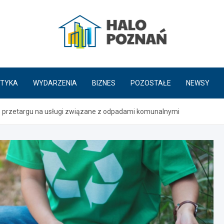
HaloPoznań.pl
TYKA
WYDARZENIA
BIZNES
POZOSTAŁE
NEWSY
 przetargu na usługi związane z odpadami komunalnymi