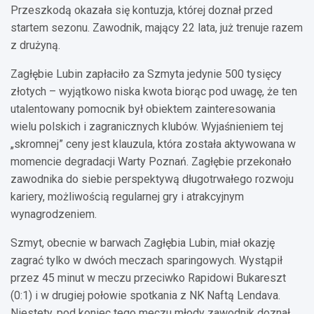
Przeszkodą okazała się kontuzja, której doznał przed
startem sezonu. Zawodnik, mający 22 lata, już trenuje razem
z drużyną.
Zagłębie Lubin zapłaciło za Szmyta jedynie 500 tysięcy
złotych – wyjątkowo niska kwota biorąc pod uwagę, że ten
utalentowany pomocnik był obiektem zainteresowania
wielu polskich i zagranicznych klubów. Wyjaśnieniem tej
„skromnej” ceny jest klauzula, która została aktywowana w
momencie degradacji Warty Poznań. Zagłębie przekonało
zawodnika do siebie perspektywą długotrwałego rozwoju
kariery, możliwością regularnej gry i atrakcyjnym
wynagrodzeniem.
Szmyt, obecnie w barwach Zagłębia Lubin, miał okazję
zagrać tylko w dwóch meczach sparingowych. Wystąpił
przez 45 minut w meczu przeciwko Rapidowi Bukareszt
(0:1) i w drugiej połowie spotkania z NK Naftą Lendava.
Niestety, pod koniec tego meczu młody zawodnik doznał