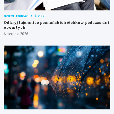
DZIECI
EDUKACJA
ŻŁOBKI
Odkryj tajemnice poznańskich żłobków podczas dni
otwartych!
6 sierpnia 2026