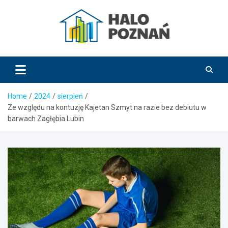
Skip
to
content
HaloPoznań.pl
Home
2024
sierpień
Ze względu na kontuzję Kajetan Szmyt na razie bez debiutu w
barwach Zagłębia Lubin