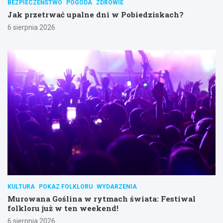
BEZPIECZEŃSTWO
POGODA
ZDROWIE
Jak przetrwać upalne dni w Pobiedziskach?
6 sierpnia 2026
KULTURA
POKAZ FOLKLORU
WYDARZENIA
Murowana Goślina w rytmach świata: Festiwal
folkloru już w ten weekend!
6 sierpnia 2026