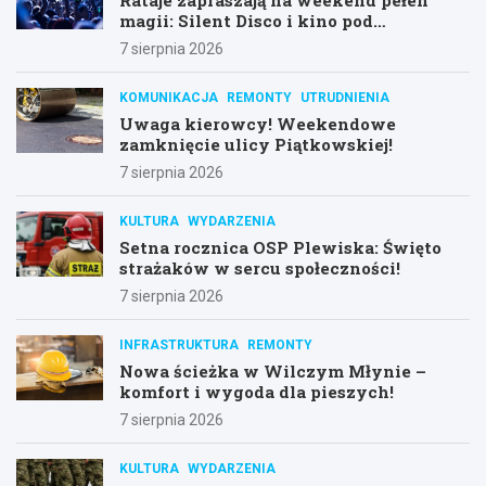
magii: Silent Disco i kino pod
gwiazdami!
7 sierpnia 2026
KOMUNIKACJA
REMONTY
UTRUDNIENIA
Uwaga kierowcy! Weekendowe
zamknięcie ulicy Piątkowskiej!
7 sierpnia 2026
KULTURA
WYDARZENIA
Setna rocznica OSP Plewiska: Święto
strażaków w sercu społeczności!
7 sierpnia 2026
INFRASTRUKTURA
REMONTY
Nowa ścieżka w Wilczym Młynie –
komfort i wygoda dla pieszych!
7 sierpnia 2026
KULTURA
WYDARZENIA