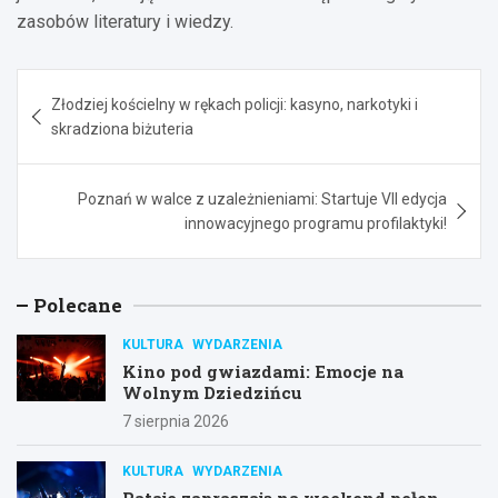
zasobów literatury i wiedzy.
Nawigacja
Złodziej kościelny w rękach policji: kasyno, narkotyki i
wpisu
skradziona biżuteria
Poznań w walce z uzależnieniami: Startuje VII edycja
innowacyjnego programu profilaktyki!
Polecane
KULTURA
WYDARZENIA
Kino pod gwiazdami: Emocje na
Wolnym Dziedzińcu
7 sierpnia 2026
KULTURA
WYDARZENIA
Rataje zapraszają na weekend pełen