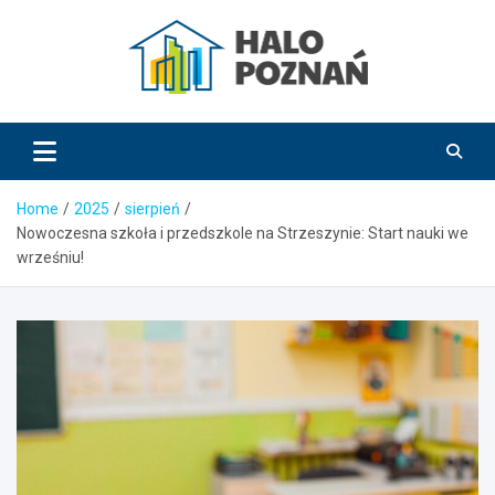
Skip
to
content
HaloPoznań.pl
Home
2025
sierpień
Nowoczesna szkoła i przedszkole na Strzeszynie: Start nauki we
wrześniu!