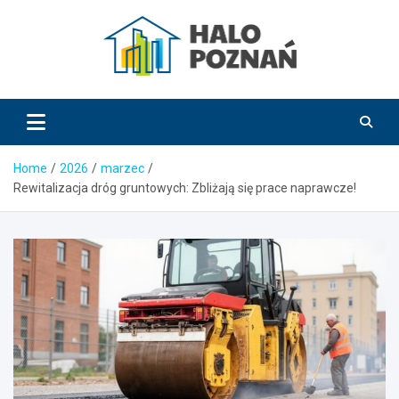
Skip
to
content
HaloPoznań.pl
Home
2026
marzec
Rewitalizacja dróg gruntowych: Zbliżają się prace naprawcze!