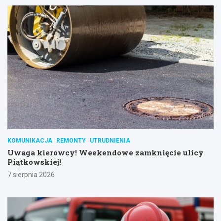
KOMUNIKACJA
REMONTY
UTRUDNIENIA
Uwaga kierowcy! Weekendowe zamknięcie ulicy
Piątkowskiej!
7 sierpnia 2026