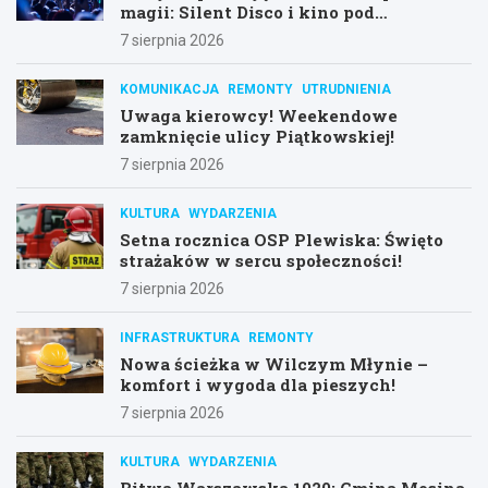
magii: Silent Disco i kino pod
gwiazdami!
7 sierpnia 2026
KOMUNIKACJA
REMONTY
UTRUDNIENIA
Uwaga kierowcy! Weekendowe
zamknięcie ulicy Piątkowskiej!
7 sierpnia 2026
KULTURA
WYDARZENIA
Setna rocznica OSP Plewiska: Święto
strażaków w sercu społeczności!
7 sierpnia 2026
INFRASTRUKTURA
REMONTY
Nowa ścieżka w Wilczym Młynie –
komfort i wygoda dla pieszych!
7 sierpnia 2026
KULTURA
WYDARZENIA
Bitwa Warszawska 1920: Gmina Mosina